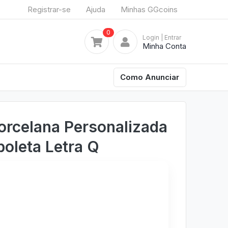
Registrar-se
Ajuda
Minhas GGcoins
0
Login
| Entrar
Minha Conta
Como Anunciar
rcelana Personalizada
boleta Letra Q