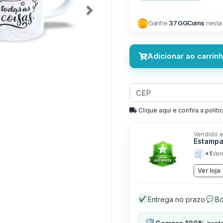
Next
Ganhe
37 GGCoins
nesta
Adicionar ao carrin
Clique aqui e confira a politíc
Vendido e
Estampa
🛒
+1
Ven
Ver loja
Entrega no prazo
Bo
✔
💬
🛡️