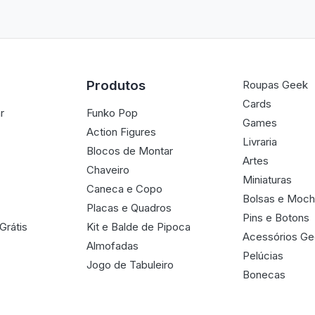
Produtos
Roupas Geek
Cards
r
Funko Pop
Games
Action Figures
Livraria
Blocos de Montar
Artes
Chaveiro
Miniaturas
Caneca e Copo
Bolsas e Moch
Placas e Quadros
Pins e Botons
Grátis
Kit e Balde de Pipoca
Acessórios G
Almofadas
Pelúcias
Jogo de Tabuleiro
Bonecas