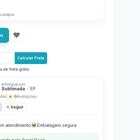
 compra
ho
Calcular Frete
a de frete grátis
 entregue por
 Sublimada
- SP
★
0
das
Avaliações
Seguir
m atendimento
Embalagem segura
📦