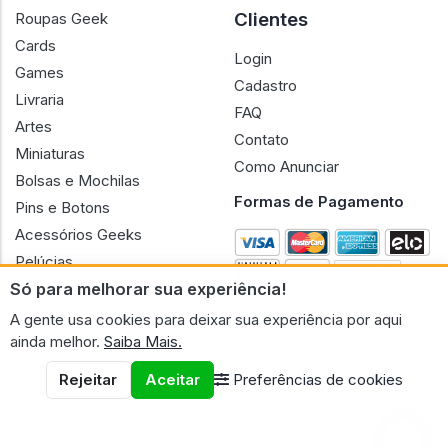
Clientes
Roupas Geek
Cards
Login
Games
Cadastro
Livraria
FAQ
Artes
Contato
Miniaturas
Como Anunciar
Bolsas e Mochilas
Formas de Pagamento
Pins e Botons
Acessórios Geeks
Pelúcias
Só para melhorar sua experiência!
Bonecas
A gente usa cookies para deixar sua experiência por aqui
ainda melhor.
Saiba Mais.
Rejeitar
Aceitar
Preferências de cookies
CNPJ n.º 30.220.458/0001-17 - GERAL GEEK PORTAL ELETRONICO
LTDA.