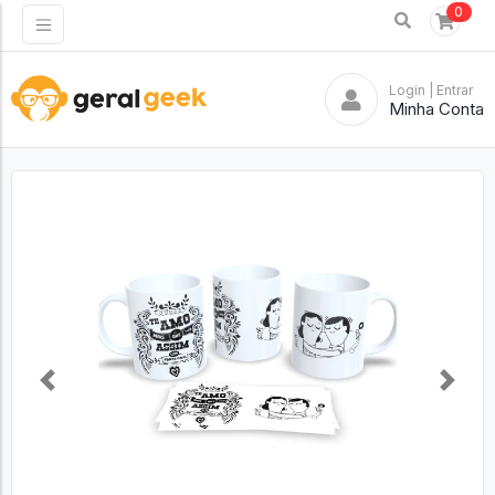
0
Login
| Entrar
Minha Conta
Previous
Next