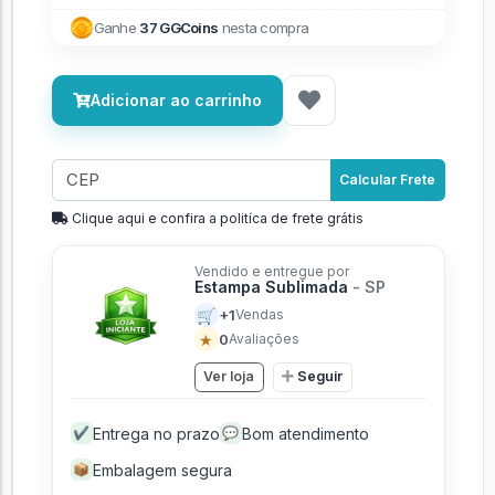
Ganhe
37 GGCoins
nesta compra
Adicionar ao carrinho
Calcular Frete
Clique aqui e confira a politíca de frete grátis
Vendido e entregue por
Estampa Sublimada
- SP
🛒
+1
Vendas
★
0
Avaliações
Ver loja
Seguir
Entrega no prazo
Bom atendimento
✔
💬
Embalagem segura
📦