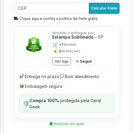
Calcular Frete
Clique aqui e confira a politíca de frete grátis
Vendido e entregue por
Estampa Sublimada
- SP
🛒
+1
Vendas
★
0
Avaliações
Ver loja
Seguir
Entrega no prazo
Bom atendimento
✔
💬
Embalagem segura
📦
Compra 100%
protegida pela Geral
🛡️
Geek
Anunciar um igual