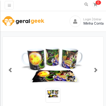
0
Login
| Entrar
Minha Conta
Previous
Next