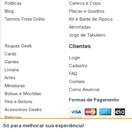
Políticas
Caneca e Copo
Blog
Placas e Quadros
Termos Frete Grátis
Kit e Balde de Pipoca
Almofadas
Jogo de Tabuleiro
Clientes
Roupas Geek
Cards
Login
Games
Cadastro
Livraria
FAQ
Artes
Contato
Miniaturas
Como Anunciar
Bolsas e Mochilas
Formas de Pagamento
Pins e Botons
Acessórios Geeks
Pelúcias
Só para melhorar sua experiência!
Bonecas