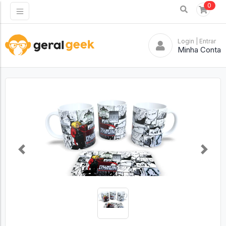
0
Login
| Entrar
Minha Conta
Previous
Next