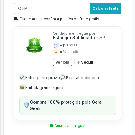
Calcular Frete
Clique aqui e confira a politíca de frete grátis
Vendido e entregue por
Estampa Sublimada
- SP
🛒
+1
Vendas
★
0
Avaliações
Ver loja
Seguir
Entrega no prazo
Bom atendimento
✔
💬
Embalagem segura
📦
Compra 100%
protegida pela Geral
🛡️
Geek
Anunciar um igual