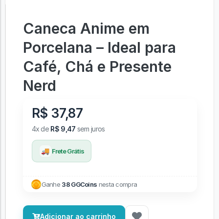
Caneca Anime em
Porcelana – Ideal para
Café, Chá e Presente
Nerd
R$ 37,87
4x de
R$ 9,47
sem juros
🚚
Frete Grátis
Ganhe
38 GGCoins
nesta compra
Adicionar ao carrinho