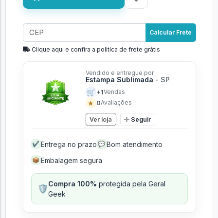
Calcular Frete
Clique aqui e confira a politíca de frete grátis
Vendido e entregue por
Estampa Sublimada
- SP
🛒
+1
Vendas
★
0
Avaliações
Ver loja
Seguir
Entrega no prazo
Bom atendimento
✔
💬
Embalagem segura
📦
Compra 100%
protegida pela Geral
🛡️
Geek