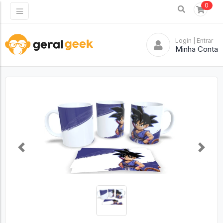
0
Login
| Entrar
Minha Conta
Previous
Next