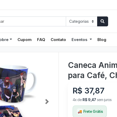
obre
Cupom
FAQ
Contato
Eventos
Blog
Caneca Anime
para Café, C
R$ 37,87
4x de
R$ 9,47
sem juros
Next
🚚
Frete Grátis