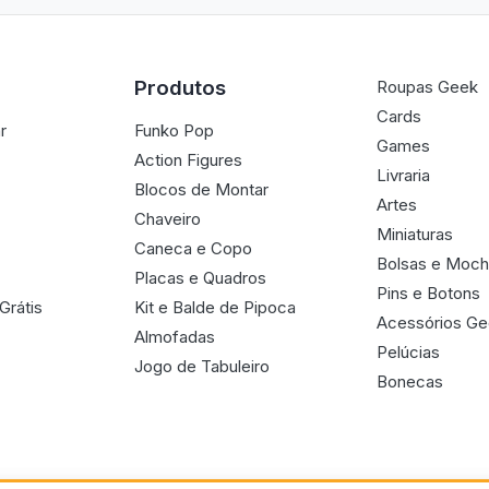
Produtos
Roupas Geek
Cards
r
Funko Pop
Games
Action Figures
Livraria
Blocos de Montar
Artes
Chaveiro
Miniaturas
Caneca e Copo
Bolsas e Moch
Placas e Quadros
Pins e Botons
Grátis
Kit e Balde de Pipoca
Acessórios G
Almofadas
Pelúcias
Jogo de Tabuleiro
Bonecas