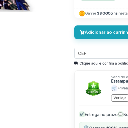
Ganhe
38 GGCoins
nesta
Adicionar ao carrin
Clique aqui e confira a politíc
Vendido e
Estampa
🛒
+1
Ven
Ver loja
Entrega no prazo
Bo
✔
💬
🛡️