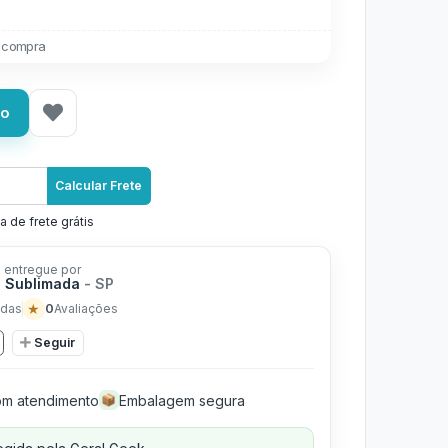
 compra
ho
Calcular Frete
a de frete grátis
 entregue por
 Sublimada
- SP
★
0
das
Avaliações
Seguir
m atendimento
Embalagem segura
📦