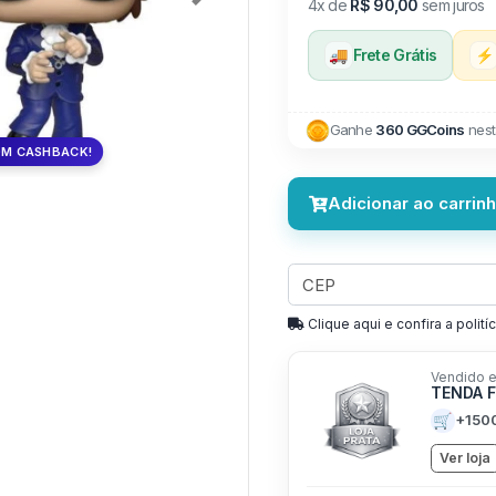
Next
4x de
R$ 90,00
sem juros
🚚
Frete Grátis
⚡
Ganhe
360 GGCoins
nest
OM CASHBACK!
Adicionar ao carrin
Clique aqui e confira a politíc
Vendido e
TENDA 
🛒
+150
Ver loja