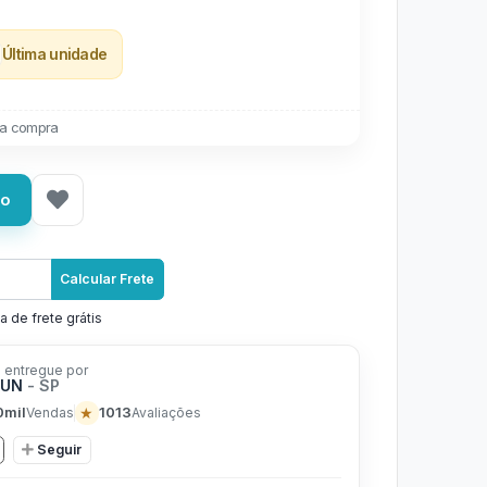
Última unidade
a compra
ho
Calcular Frete
a de frete grátis
 entregue por
FUN
- SP
0mil
★
1013
Vendas
Avaliações
Seguir