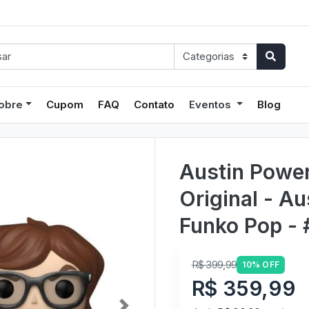
obre
Cupom
FAQ
Contato
Eventos
Blog
Austin Powe
Original - A
Funko Pop -
R$ 399,99
10% OFF
R$ 359,99