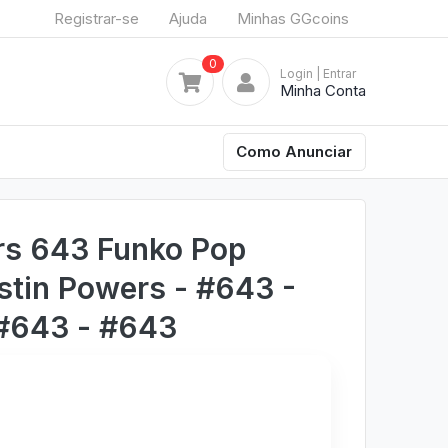
Registrar-se
Ajuda
Minhas GGcoins
0
Login
| Entrar
Minha Conta
Como Anunciar
rs 643 Funko Pop
ustin Powers - #643 -
 #643 - #643