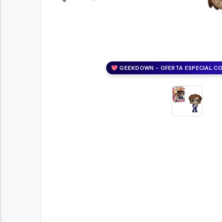
Previous
💖 GEEKDOWN - OFERTA ESPECIAL C