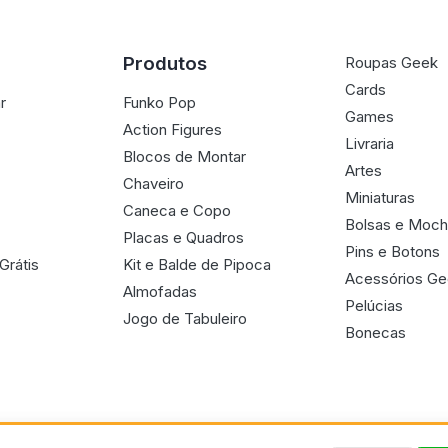
Produtos
Roupas Geek
Cards
r
Funko Pop
Games
Action Figures
Livraria
Blocos de Montar
Artes
Chaveiro
Miniaturas
Caneca e Copo
Bolsas e Moch
Placas e Quadros
Pins e Botons
Grátis
Kit e Balde de Pipoca
Acessórios G
Almofadas
Pelúcias
Jogo de Tabuleiro
Bonecas