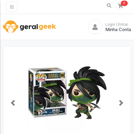
0
Login
| Entrar
Minha Conta
Previous
Next