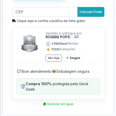
Calcular Frete
Clique aqui e confira a politíca de frete grátis
Vendido e entregue por
ROVANI POPS
- SP
🛒
+1500mil
Vendas
★
1135
Avaliações
Ver loja
Seguir
Bom atendimento
Embalagem segura
💬
📦
Compra 100%
protegida pela Geral
🛡️
Geek
Anunciar um igual