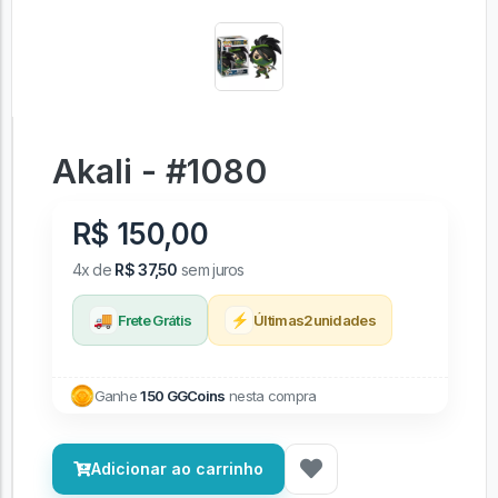
Akali - #1080
R$ 150,00
4x de
R$ 37,50
sem juros
🚚
⚡
Frete Grátis
Últimas
2
unidades
Ganhe
150 GGCoins
nesta compra
Adicionar ao carrinho