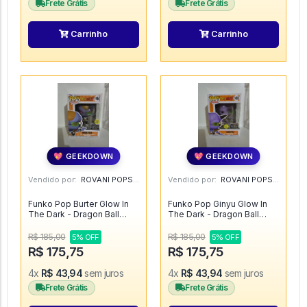
Frete Grátis
Frete Grátis
Carrinho
Carrinho
💖 GEEKDOWN
💖 GEEKDOWN
Vendido por:
ROVANI POPS - SP
Vendido por:
ROVANI POPS - SP
Funko Pop Burter Glow In
Funko Pop Ginyu Glow In
The Dark - Dragon Ball
The Dark - Dragon Ball
#1494
#1493
R$ 185,00
R$ 185,00
5% OFF
5% OFF
R$ 175,75
R$ 175,75
4x
R$ 43,94
sem juros
4x
R$ 43,94
sem juros
Frete Grátis
Frete Grátis