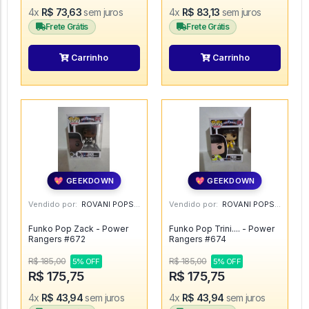
4x
R$ 73,63
sem juros
4x
R$ 83,13
sem juros
Frete Grátis
Frete Grátis
Carrinho
Carrinho
💖 GEEKDOWN
💖 GEEKDOWN
Vendido por:
ROVANI POPS - SP
Vendido por:
ROVANI POPS - SP
Funko Pop Zack - Power
Funko Pop Trini.... - Power
Rangers #672
Rangers #674
R$ 185,00
R$ 185,00
5% OFF
5% OFF
R$ 175,75
R$ 175,75
4x
R$ 43,94
sem juros
4x
R$ 43,94
sem juros