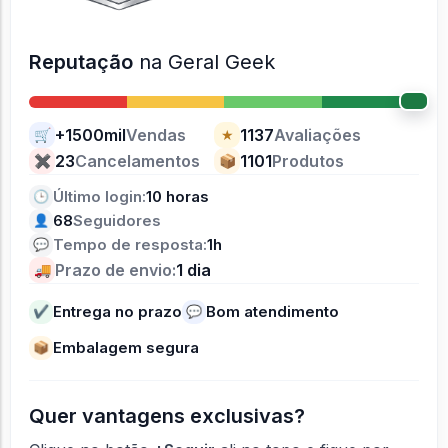
Reputação
na Geral Geek
+1500mil
Vendas
1137
Avaliações
🛒
★
23
Cancelamentos
1101
Produtos
✖
📦
Último login:
10 horas
🕒
68
Seguidores
👤
Tempo de resposta:
1h
💬
Prazo de envio:
1 dia
🚚
Entrega no prazo
Bom atendimento
✔
💬
Embalagem segura
📦
Quer vantagens exclusivas?