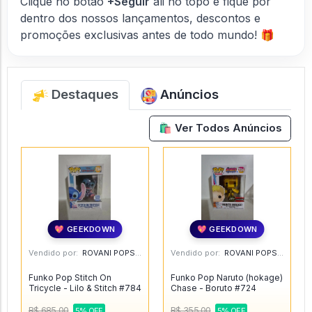
Clique no botão
+Seguir
ali no topo e fique por
dentro dos nossos lançamentos, descontos e
promoções exclusivas antes de todo mundo! 🎁
Destaques
Anúncios
🛍️ Ver Todos Anúncios
💖 GEEKDOWN
💖 GEEKDOWN
Vendido por:
ROVANI POPS - SP
Vendido por:
ROVANI POPS - SP
Funko Pop Stitch On
Funko Pop Naruto (hokage)
Tricycle - Lilo & Stitch #784
Chase - Boruto #724
R$ 685,00
R$ 355,00
5% OFF
5% OFF