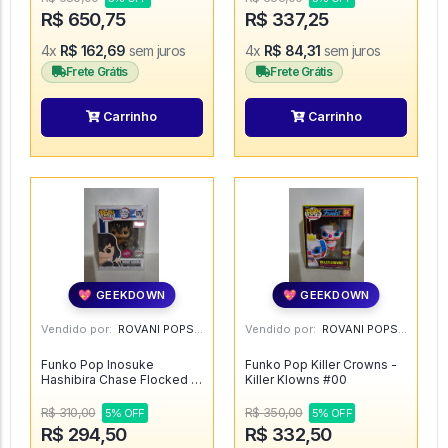
R$ 650,75
R$ 337,25
4x
R$ 162,69
sem juros
4x
R$ 84,31
sem juros
Frete Grátis
Frete Grátis
Carrinho
Carrinho
💖 GEEKDOWN
💖 GEEKDOWN
Vendido por:
ROVANI POPS - SP
Vendido por:
ROVANI POPS - SP
Funko Pop Inosuke
Funko Pop Killer Crowns -
Hashibira Chase Flocked -
Killer Klowns #00
Demon Slayer #875
R$ 310,00
R$ 350,00
5% OFF
5% OFF
R$ 294,50
R$ 332,50