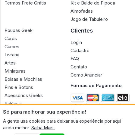
Termos Frete Grátis
Kit e Balde de Pipoca
Almofadas
Jogo de Tabuleiro
Clientes
Roupas Geek
Cards
Login
Games
Cadastro
Livraria
FAQ
Artes
Contato
Miniaturas
Como Anunciar
Bolsas e Mochilas
Formas de Pagamento
Pins e Botons
Acessórios Geeks
Pelúcias
Só para melhorar sua experiência!
Bonecas
A gente usa cookies para deixar sua experiência por aqui
ainda melhor.
Saiba Mais.