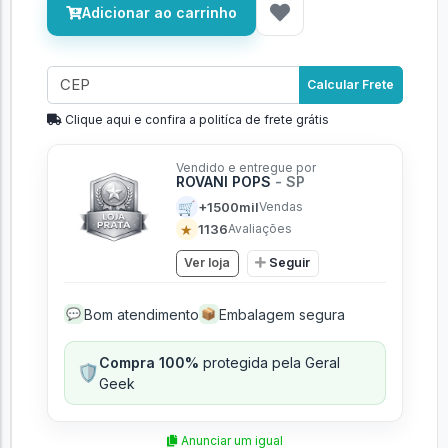
Adicionar ao carrinho
Calcular Frete
Clique aqui e confira a politíca de frete grátis
Vendido e entregue por
ROVANI POPS
- SP
🛒
+1500mil
Vendas
★
1136
Avaliações
Ver loja
Seguir
Bom atendimento
Embalagem segura
💬
📦
Compra 100%
protegida pela Geral
🛡️
Geek
Anunciar um igual