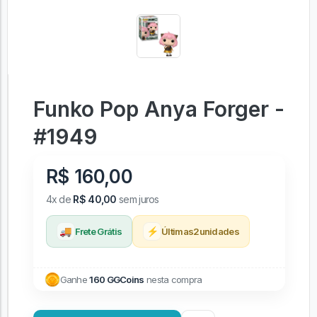
Funko Pop Anya Forger -
#1949
R$ 160,00
4x de
R$ 40,00
sem juros
🚚
⚡
Frete Grátis
Últimas
2
unidades
Ganhe
160 GGCoins
nesta compra