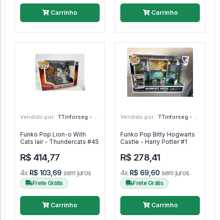
Carrinho
Carrinho
Vendido por:
TTinforseg - Em - SP
Vendido por:
TTinforseg - Em - SP
Funko Pop Lion-o With
Funko Pop Bitty Hogwarts
Cats lair - Thundercats #45
Castle - Harry Potter #1
R$ 414,77
R$ 278,41
4x
R$ 103,69
sem juros
4x
R$ 69,60
sem juros
Frete Grátis
Frete Grátis
Carrinho
Carrinho