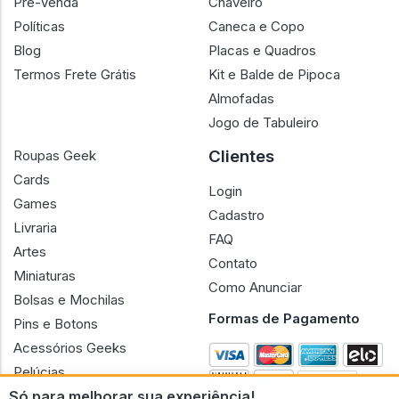
Pré-Venda
Chaveiro
Políticas
Caneca e Copo
Blog
Placas e Quadros
Termos Frete Grátis
Kit e Balde de Pipoca
Almofadas
Jogo de Tabuleiro
Clientes
Roupas Geek
Cards
Login
Games
Cadastro
Livraria
FAQ
Artes
Contato
Miniaturas
Como Anunciar
Bolsas e Mochilas
Formas de Pagamento
Pins e Botons
Acessórios Geeks
Pelúcias
Só para melhorar sua experiência!
Bonecas