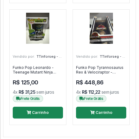
Vendido por:
TTinforseg - Em - SP
Vendido por:
TTinforseg - Em - SP
Funko Pop Leonardo -
Funko Pop Tyrannosaurus
Teenage Mutant Ninja
Rex & Velociraptor -
Turtles #104
Jurassic Park #03
R$ 125,00
R$ 448,86
4x
R$ 31,25
sem juros
4x
R$ 112,22
sem juros
Frete Grátis
Frete Grátis
Carrinho
Carrinho