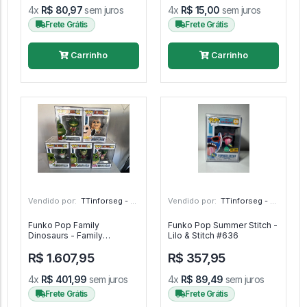
4x
R$ 80,97
sem juros
4x
R$ 15,00
sem juros
Frete Grátis
Frete Grátis
Carrinho
Carrinho
Vendido por:
TTinforseg - Em - SP
Vendido por:
TTinforseg - Em - SP
Funko Pop Family
Funko Pop Summer Stitch -
Dinosaurs - Family
Lilo & Stitch #636
Dinosaurs #961
R$ 1.607,95
R$ 357,95
4x
R$ 401,99
sem juros
4x
R$ 89,49
sem juros
Frete Grátis
Frete Grátis