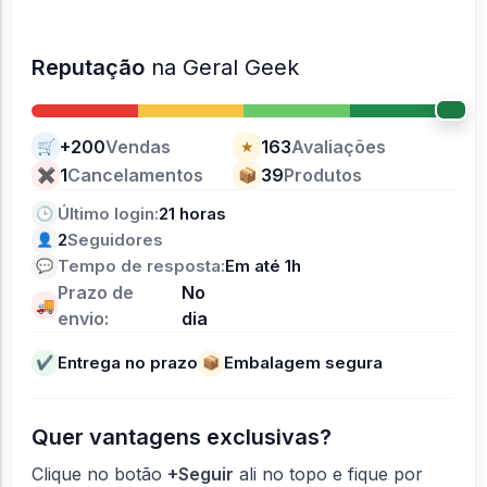
Reputação
na Geral Geek
+200
Vendas
163
Avaliações
🛒
★
1
Cancelamentos
39
Produtos
✖
📦
Último login:
21 horas
🕒
2
Seguidores
👤
Tempo de resposta:
Em até 1h
💬
Prazo de
No
🚚
envio:
dia
Entrega no prazo
Embalagem segura
✔
📦
Quer vantagens exclusivas?
Clique no botão
+Seguir
ali no topo e fique por