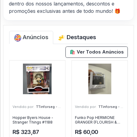
dentro dos nossos lançamentos, descontos e
promoções exclusivas antes de todo mundo! 🎁
Anúncios
Destaques
🛍️ Ver Todos Anúncios
Vendido por:
TTinforseg - Em - SP
Vendido por:
TTinforseg - Em - SP
Hopper Byers House -
Funko Pop HERMIONE
Stranger Things #1188
GRANGER (FLOURISH &
BLOTTS) - Harry Potter #1
R$ 323,87
R$ 60,00