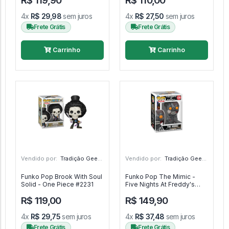
R$ 119,90
R$ 110,00
4x
R$ 29,98
sem juros
4x
R$ 27,50
sem juros
Frete Grátis
Frete Grátis
Carrinho
Carrinho
Vendido por:
Tradição Geek - RS
Vendido por:
Tradição Geek - RS
Funko Pop Brook With Soul
Funko Pop The Mimic -
Solid - One Piece #2231
Five Nights At Freddy's
#1216
R$ 119,00
R$ 149,90
4x
R$ 29,75
sem juros
4x
R$ 37,48
sem juros
Frete Grátis
Frete Grátis