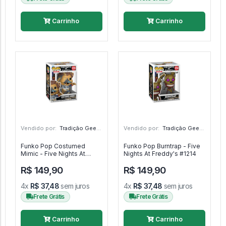
Carrinho
Carrinho
Vendido por:
Tradição Geek - RS
Vendido por:
Tradição Geek - RS
Funko Pop Costumed
Funko Pop Burntrap - Five
Mimic - Five Nights At
Nights At Freddy's #1214
Freddy's #1215
R$ 149,90
R$ 149,90
4x
R$ 37,48
sem juros
4x
R$ 37,48
sem juros
Frete Grátis
Frete Grátis
Carrinho
Carrinho