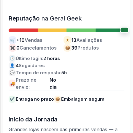
Reputação
na Geral Geek
+10
Vendas
13
Avaliações
🛒
★
0
Cancelamentos
39
Produtos
✖
📦
Último login:
2 horas
🕒
4
Seguidores
👤
Tempo de resposta:
5h
💬
Prazo de
No
🚚
envio:
dia
Entrega no prazo
Embalagem segura
✔
📦
Início da Jornada
Grandes lojas nascem das primeiras vendas — a