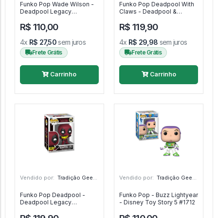
Funko Pop Wade Wilson -
Funko Pop Deadpool With
Deadpool Legacy
Claws - Deadpool &
Collection #1581
Wolverine #1583
R$ 110,00
R$ 119,90
4x
R$ 27,50
sem juros
4x
R$ 29,98
sem juros
Frete Grátis
Frete Grátis
Carrinho
Carrinho
Vendido por:
Tradição Geek - RS
Vendido por:
Tradição Geek - RS
Funko Pop Deadpool -
Funko Pop - Buzz Lightyear
Deadpool Legacy
- Disney Toy Story 5 #1712
Collection #1582