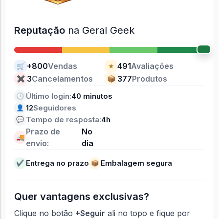
Reputação
na Geral Geek
+800
Vendas
491
Avaliações
🛒
★
3
Cancelamentos
377
Produtos
✖
📦
Último login:
40 minutos
🕒
12
Seguidores
👤
Tempo de resposta:
4h
💬
Prazo de
No
🚚
envio:
dia
Entrega no prazo
Embalagem segura
✔
📦
Quer vantagens exclusivas?
Clique no botão
+Seguir
ali no topo e fique por