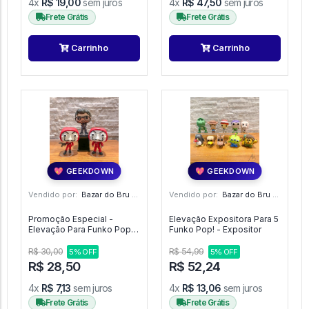
4x
R$ 19,00
sem juros
4x
R$ 47,50
sem juros
Frete Grátis
Frete Grátis
Carrinho
Carrinho
💖 GEEKDOWN
💖 GEEKDOWN
Vendido por:
Bazar do Bru - SP
Vendido por:
Bazar do Bru - SP
Promoção Especial -
Elevação Expositora Para 5
Elevação Para Funko Pop! -
Funko Pop! - Expositor
Expositor
R$ 30,00
R$ 54,99
5% OFF
5% OFF
R$ 28,50
R$ 52,24
4x
R$ 7,13
sem juros
4x
R$ 13,06
sem juros
Frete Grátis
Frete Grátis