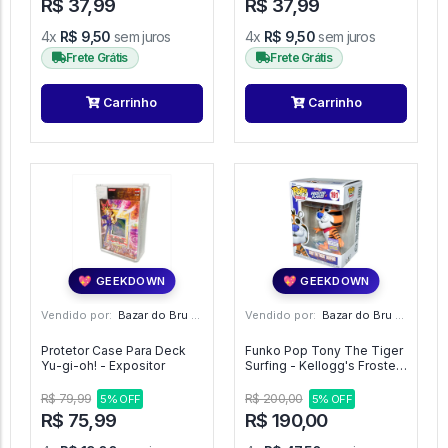
R$ 37,99
R$ 37,99
4x
R$ 9,50
sem juros
4x
R$ 9,50
sem juros
Frete Grátis
Frete Grátis
Carrinho
Carrinho
💖 GEEKDOWN
💖 GEEKDOWN
Vendido por:
Bazar do Bru - SP
Vendido por:
Bazar do Bru - SP
Protetor Case Para Deck
Funko Pop Tony The Tiger
Yu-gi-oh! - Expositor
Surfing - Kellogg's Frosted
Flakes #191 - Kellogg's
Frosted Flakes #191
R$ 79,99
R$ 200,00
5% OFF
5% OFF
R$ 75,99
R$ 190,00