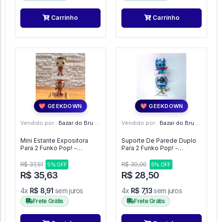
Carrinho
Carrinho
💖 GEEKDOWN
💖 GEEKDOWN
Vendido por:
Bazar do Bru - SP
Vendido por:
Bazar do Bru - SP
Mini Estante Expositora
Suporte De Parede Duplo
Para 2 Funko Pop! -
Para 2 Funko Pop! -
Expositor
Expositor
R$ 37,51
R$ 30,00
5% OFF
5% OFF
R$ 35,63
R$ 28,50
4x
R$ 8,91
sem juros
4x
R$ 7,13
sem juros
Frete Grátis
Frete Grátis