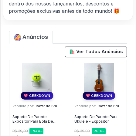
dentro dos nossos lançamentos, descontos e
promoções exclusivas antes de todo mundo! 🎁
Anúncios
🛍️ Ver Todos Anúncios
💖 GEEKDOWN
💖 GEEKDOWN
Vendido por:
Bazar do Bru - SP
Vendido por:
Bazar do Bru - SP
Suporte De Parede
Suporte De Parede Para
Expositor Para Bola De
Ukulele - Expositor
Tenis - Expositor
R$ 39,99
R$ 39,99
5% OFF
5% OFF