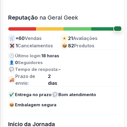
Reputação
na Geral Geek
+60
Vendas
21
Avaliações
🛒
★
1
Cancelamentos
82
Produtos
✖
📦
Último login:
18 horas
🕒
0
Seguidores
👤
Tempo de resposta:
-
💬
Prazo de
2
🚚
envio:
dias
Entrega no prazo
Bom atendimento
✔
💬
Embalagem segura
📦
Início da Jornada