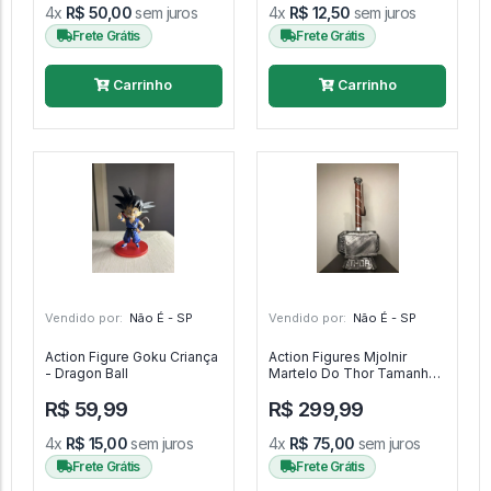
4x
R$ 50,00
sem juros
4x
R$ 12,50
sem juros
Frete Grátis
Frete Grátis
Carrinho
Carrinho
Vendido por:
Não É - SP
Vendido por:
Não É - SP
Action Figure Goku Criança
Action Figures Mjolnir
- Dragon Ball
Martelo Do Thor Tamanho
Real Com Base - Marvel -
R$ 59,99
R$ 299,99
Thor
4x
R$ 15,00
sem juros
4x
R$ 75,00
sem juros
Frete Grátis
Frete Grátis