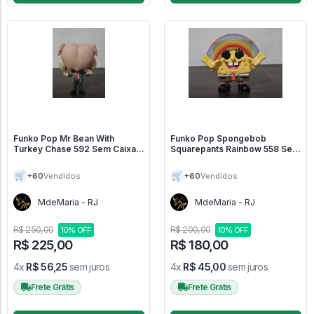
Funko Pop Mr Bean With
Funko Pop Spongebob
Turkey Chase 592 Sem Caixa -
Squarepants Rainbow 558 Sem
Mr. Bean #592
Caixa - Bob Esponja #558
🛒
🛒
+60
+60
Vendidos
Vendidos
MdeMaria - RJ
MdeMaria - RJ
R$ 250,00
R$ 200,00
10% OFF
10% OFF
R$ 225,00
R$ 180,00
4x
R$ 56,25
sem juros
4x
R$ 45,00
sem juros
Frete Grátis
Frete Grátis