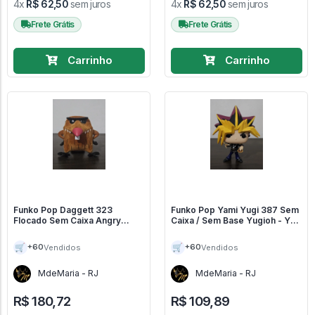
4x
R$ 62,50
sem juros
4x
R$ 62,50
sem juros
Frete Grátis
Frete Grátis
Carrinho
Carrinho
Funko Pop Daggett 323
Funko Pop Yami Yugi 387 Sem
Flocado Sem Caixa Angry
Caixa / Sem Base Yugioh - Yu-
Beavers / Castores Pirados -
Gi-Oh! #390
Nickelodeon #323
🛒
🛒
+60
+60
Vendidos
Vendidos
MdeMaria - RJ
MdeMaria - RJ
R$ 180,72
R$ 109,89