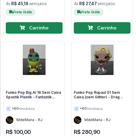
4x
R$ 45,18
sem juros
4x
R$ 27,47
sem juros
Frete Grátis
Frete Grátis
Carrinho
Carrinho
Funko Pop Big Al 16 Sem Caixa
Funko Pop Rupaul 01 Sem
Spastik Plastik - Fantastik
Caixa (sem Glitter) - Drag
Plastik #16
Queens #1
🛒
🛒
+60
+60
Vendidos
Vendidos
MdeMaria - RJ
MdeMaria - RJ
R$ 100,00
R$ 280,90