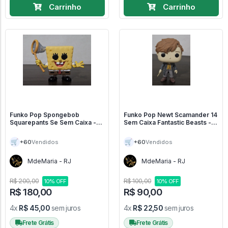
Carrinho
Carrinho
Funko Pop Spongebob
Funko Pop Newt Scamander 14
Squarepants Se Sem Caixa -
Sem Caixa Fantastic Beasts -
Bob Esponja #1
Animais Fantásticos #14
🛒
🛒
+60
+60
Vendidos
Vendidos
MdeMaria - RJ
MdeMaria - RJ
R$ 200,00
R$ 100,00
10% OFF
10% OFF
R$ 180,00
R$ 90,00
4x
R$ 45,00
sem juros
4x
R$ 22,50
sem juros
Frete Grátis
Frete Grátis