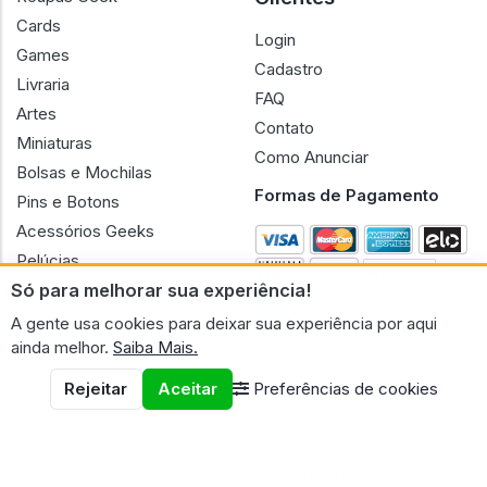
Cards
Login
Games
Cadastro
Livraria
FAQ
Artes
Contato
Miniaturas
Como Anunciar
Bolsas e Mochilas
Formas de Pagamento
Pins e Botons
Acessórios Geeks
Pelúcias
Só para melhorar sua experiência!
Bonecas
A gente usa cookies para deixar sua experiência por aqui
ainda melhor.
Saiba Mais.
Rejeitar
Aceitar
Preferências de cookies
CNPJ n.º 30.220.458/0001-17 - GERAL GEEK PORTAL ELETRONICO
LTDA.
© 2026 Geral Geek
Termos de uso
Políticas