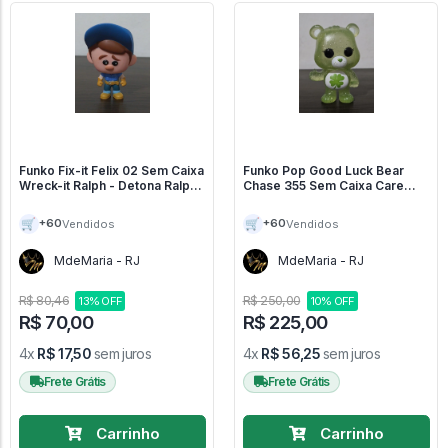
Funko Fix-it Felix 02 Sem Caixa
Funko Pop Good Luck Bear
Wreck-it Ralph - Detona Ralph
Chase 355 Sem Caixa Care
#2
Bears - Ursinho Carinhosos
#355
🛒
🛒
+60
+60
Vendidos
Vendidos
MdeMaria - RJ
MdeMaria - RJ
R$ 80,46
R$ 250,00
13% OFF
10% OFF
R$ 70,00
R$ 225,00
4x
R$ 17,50
sem juros
4x
R$ 56,25
sem juros
Frete Grátis
Frete Grátis
Carrinho
Carrinho