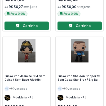
4x
R$ 50,27
sem juros
4x
R$ 50,00
sem juros
Frete Grátis
Frete Grátis
Carrinho
Carrinho
Funko Pop Jasmine 354 Sem
Funko Pop Sheldon Cooper73
Caixa / Sem Base Aladdin -
Sem Caixa Star Trek / Big Bang
Disney Aladdin #354
Theory - Tbbt #73
🛒
🛒
+60
+60
Vendidos
Vendidos
MdeMaria - RJ
MdeMaria - RJ