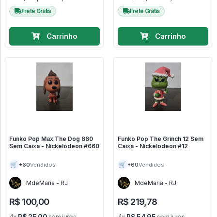
Frete Grátis
Frete Grátis
Carrinho
Carrinho
Funko Pop Max The Dog 660
Funko Pop The Grinch 12 Sem
Sem Caixa - Nickelodeon #660
Caixa - Nickelodeon #12
🛒
🛒
+60
+60
Vendidos
Vendidos
MdeMaria - RJ
MdeMaria - RJ
R$ 100,00
R$ 219,78
4x
R$ 25,00
sem juros
4x
R$ 54,95
sem juros