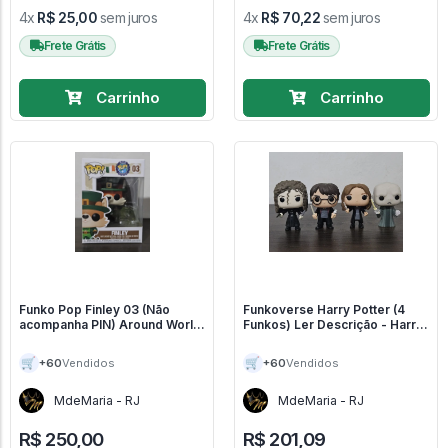
4x
R$ 25,00
sem juros
4x
R$ 70,22
sem juros
Frete Grátis
Frete Grátis
Carrinho
Carrinho
Funko Pop Finley 03 (Não
Funkoverse Harry Potter (4
acompanha PIN) Around World
Funkos) Ler Descrição - Harry
- Around The World #3
Poter #1
🛒
🛒
+60
+60
Vendidos
Vendidos
MdeMaria - RJ
MdeMaria - RJ
R$ 250,00
R$ 201,09