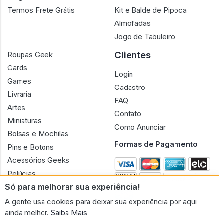
Termos Frete Grátis
Kit e Balde de Pipoca
Almofadas
Jogo de Tabuleiro
Clientes
Roupas Geek
Cards
Login
Games
Cadastro
Livraria
FAQ
Artes
Contato
Miniaturas
Como Anunciar
Bolsas e Mochilas
Formas de Pagamento
Pins e Botons
Acessórios Geeks
Pelúcias
Só para melhorar sua experiência!
Bonecas
A gente usa cookies para deixar sua experiência por aqui
ainda melhor.
Saiba Mais.