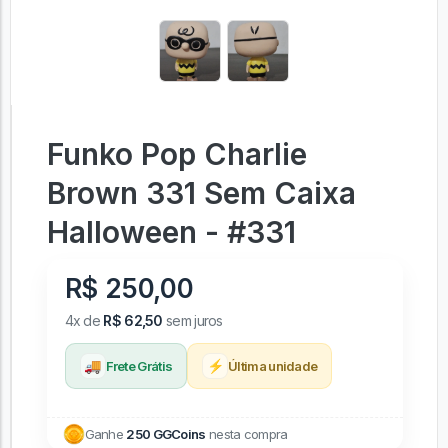
Funko Pop Charlie
Brown 331 Sem Caixa
Halloween - #331
R$ 250,00
4x de
R$ 62,50
sem juros
🚚
⚡
Frete Grátis
Última unidade
Ganhe
250 GGCoins
nesta compra