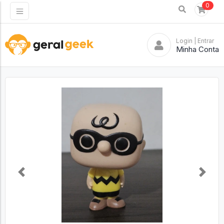
0
Login
| Entrar
Minha Conta
Previous
Next