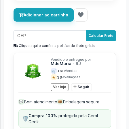
Adicionar ao carrinho
Calcular Frete
Clique aqui e confira a politíca de frete grátis
Vendido e entregue por
MdeMaria
- RJ
🛒
+60
Vendas
★
39
Avaliações
Ver loja
Seguir
Bom atendimento
Embalagem segura
💬
📦
Compra 100%
protegida pela Geral
🛡️
Geek