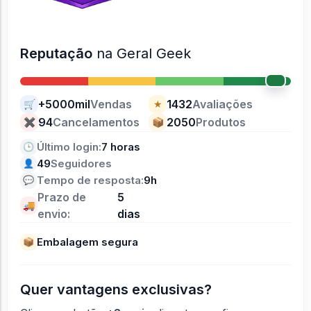
Reputação
na Geral Geek
+5000mil
Vendas
1432
Avaliações
🛒
★
94
Cancelamentos
2050
Produtos
✖
📦
Último login:
7 horas
🕒
49
Seguidores
👤
Tempo de resposta:
9h
💬
Prazo de
5
🚚
envio:
dias
Embalagem segura
📦
Quer vantagens exclusivas?