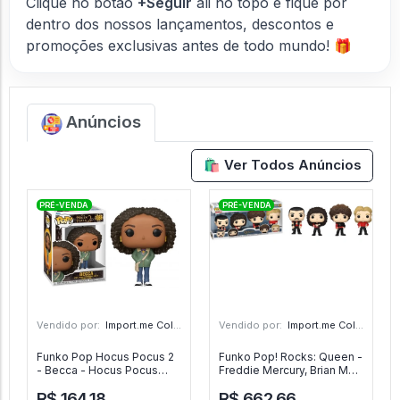
Clique no botão
+Seguir
ali no topo e fique por
dentro dos nossos lançamentos, descontos e
promoções exclusivas antes de todo mundo! 🎁
Anúncios
🛍️ Ver Todos Anúncios
PRÉ-VENDA
PRÉ-VENDA
Vendido por:
Import.me Colecionáveis - SP
Vendido por:
Import.me Colecionáveis - SP
Funko Pop Hocus Pocus 2
Funko Pop! Rocks: Queen -
- Becca - Hocus Pocus
Freddie Mercury, Brian May,
#1368
John Deacon, Roger Taylor
R$ 164,18
R$ 662,66
(radio Gaga), 4-pack -