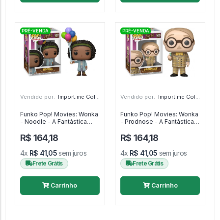
PRÉ-VENDA
PRÉ-VENDA
Vendido por:
Import.me Colecionáveis - SP
Vendido por:
Import.me Colecionáveis - SP
Funko Pop! Movies: Wonka
Funko Pop! Movies: Wonka
- Noodle - A Fantástica
- Prodnose - A Fantástica
Fábrica De Chocolate
Fábrica De Chocolate
R$ 164,18
R$ 164,18
#1477
#1479
4x
R$ 41,05
sem juros
4x
R$ 41,05
sem juros
Frete Grátis
Frete Grátis
Carrinho
Carrinho