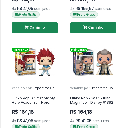
Rocks #4
4x
R$ 41,05
sem juros
4x
R$ 165,67
sem juros
Frete Grátis
Frete Grátis
Carrinho
Carrinho
PRÉ-VENDA
PRÉ-VENDA
Vendido por:
Import.me Colecionáveis - SP
Vendido por:
Import.me Colecionáveis - SP
Funko Pop! Animation: My
Funko Pop - Wish - King
Hero Academia - Hero
Magnifico - Disney #1392
League Baseball - Eijiro
R$ 164,18
R$ 164,18
Kirishima - My Hero
Academia #1518
4x
R$ 41,05
sem juros
4x
R$ 41,05
sem juros
Frete Grátis
Frete Grátis