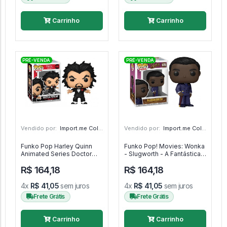
Carrinho
Carrinho
PRÉ-VENDA
PRÉ-VENDA
Vendido por:
Import.me Colecionáveis - SP
Vendido por:
Import.me Colecionáveis - SP
Funko Pop Harley Quinn
Funko Pop! Movies: Wonka
Animated Series Doctor
- Slugworth - A Fantástica
Psycho - DC #498
Fábrica De Chocolate
R$ 164,18
R$ 164,18
#1478
4x
R$ 41,05
sem juros
4x
R$ 41,05
sem juros
Frete Grátis
Frete Grátis
Carrinho
Carrinho