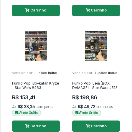
Carrinho
Carrinho
Vendido por:
Ilusões Industriais - CE
Vendido por:
Ilusões Industriais - CE
Funko Pop! Bo-katan Kryze
Funko Pop! Leia [BOX
- Star Wars #463
DAMAGE] - Star Wars #512
R$ 153,41
R$ 198,86
4x
R$ 38,35
sem juros
4x
R$ 49,72
sem juros
Frete Grátis
Frete Grátis
Carrinho
Carrinho