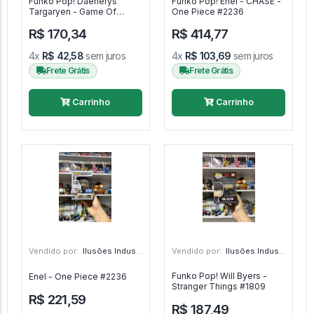
Funko Pop! Daenerys
Funko Pop! Enel - CHASE -
Targaryen - Game Of
One Piece #2236
Thrones #03
R$ 170,34
R$ 414,77
4x
R$ 42,58
sem juros
4x
R$ 103,69
sem juros
Frete Grátis
Frete Grátis
Carrinho
Carrinho
Vendido por:
Ilusões Industriais - CE
Vendido por:
Ilusões Industriais - CE
Funko Pop! Will Byers -
Enel - One Piece #2236
Stranger Things #1809
R$ 221,59
R$ 187,49