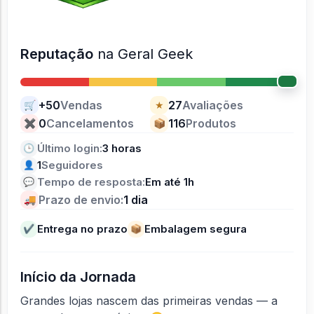
Reputação
na Geral Geek
+50
Vendas
27
Avaliações
🛒
★
0
Cancelamentos
116
Produtos
✖
📦
Último login:
3 horas
🕒
1
Seguidores
👤
Tempo de resposta:
Em até 1h
💬
Prazo de envio:
1 dia
🚚
Entrega no prazo
Embalagem segura
✔
📦
Início da Jornada
Grandes lojas nascem das primeiras vendas — a