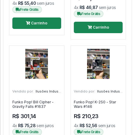
4x
R$ 55,40
sem juros
4x
R$ 46,87
sem juros
Frete Grátis
Frete Grátis
Carrinho
Carrinho
Vendido por:
Ilusões Industriais - CE
Vendido por:
Ilusões Industriais - CE
Funko Pop! Bill Cipher -
Funko Pop! K-2S0 - Star
Gravity Falls #1637
Wars #146
R$ 301,14
R$ 210,23
4x
R$ 75,28
sem juros
4x
R$ 52,56
sem juros
Frete Grátis
Frete Grátis