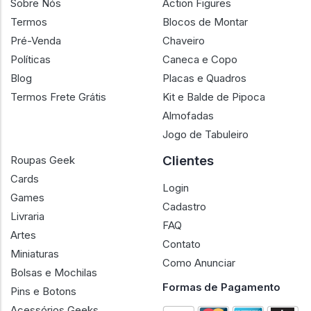
Sobre Nós
Action Figures
Termos
Blocos de Montar
Pré-Venda
Chaveiro
Políticas
Caneca e Copo
Blog
Placas e Quadros
Termos Frete Grátis
Kit e Balde de Pipoca
Almofadas
Jogo de Tabuleiro
Clientes
Roupas Geek
Cards
Login
Games
Cadastro
Livraria
FAQ
Artes
Contato
Miniaturas
Como Anunciar
Bolsas e Mochilas
Formas de Pagamento
Pins e Botons
Acessórios Geeks