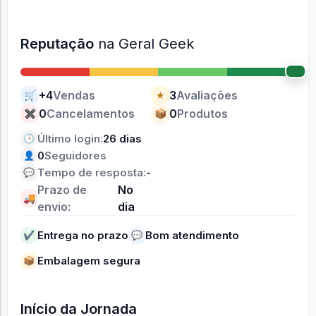
Reputação
na Geral Geek
+4
Vendas
3
Avaliações
🛒
★
0
Cancelamentos
0
Produtos
✖
📦
Último login:
26 dias
🕒
0
Seguidores
👤
Tempo de resposta:
-
💬
Prazo de
No
🚚
envio:
dia
Entrega no prazo
Bom atendimento
✔
💬
Embalagem segura
📦
Início da Jornada