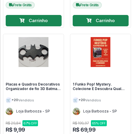
Frete Grátis
Frete Grátis
Carrinho
Carrinho
Placas e Quadros Decorativos
1 Funko Pop! Mystery.
Organizador de fio 3D Batman
Colecione E Descubra Qual
- Batsinal - Batman
Personagem Está Dentro! -
Envio ALEATÓRIO #1
🛒
🛒
+20
+20
Vendidos
Vendidos
Loja Barbooza - SP
Loja Barbooza - SP
R$ 29,84
R$ 199,97
67% OFF
65% OFF
R$ 9,99
R$ 69,99