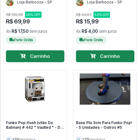
Loja Barbooza - SP
Loja Barbooza - SP
R$ 159,98
R$ 34,67
56% OFF
54% OFF
R$ 69,99
R$ 15,99
4x
R$ 17,50
sem juros
4x
R$ 4,00
sem juros
Frete Grátis
Frete Grátis
Carrinho
Carrinho
Funko Pop Hush (vilão Do
Base Pla 3cm Para Funko Pop!
Batman) # 442 " Vaulted " - DC
- 5 Unidades - Outros #5
#442
🛒
🛒
+20
+20
Vendidos
Vendidos