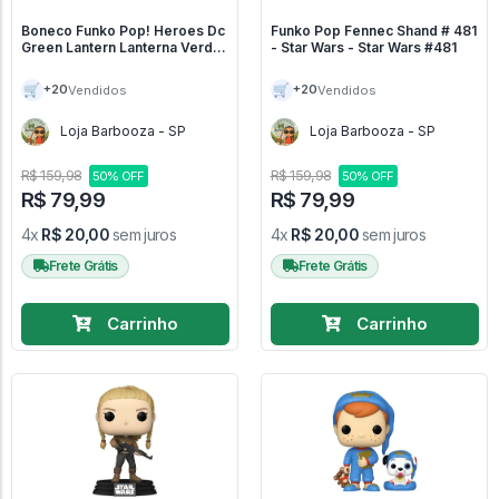
Boneco Funko Pop! Heroes Dc
Funko Pop Fennec Shand # 481
Green Lantern Lanterna Verde
- Star Wars - Star Wars #481
# 400 " Vaulted " - DC #400
🛒
🛒
+20
+20
Vendidos
Vendidos
Loja Barbooza - SP
Loja Barbooza - SP
R$ 159,98
R$ 159,98
50% OFF
50% OFF
R$ 79,99
R$ 79,99
4x
R$ 20,00
sem juros
4x
R$ 20,00
sem juros
Frete Grátis
Frete Grátis
Carrinho
Carrinho