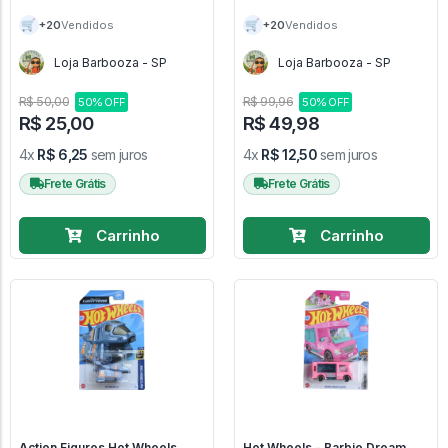
Detalhes, Apenas Guardado) -
Knight Rider
🛒
🛒
+20
+20
Vendidos
Vendidos
Loja Barbooza - SP
Loja Barbooza - SP
R$ 50,00
R$ 99,96
50% OFF
50% OFF
R$ 25,00
R$ 49,98
4x
R$ 6,25
sem juros
4x
R$ 12,50
sem juros
Frete Grátis
Frete Grátis
Carrinho
Carrinho
Action Figures Hot Wheels
Hot Wheels - Barbie Dream