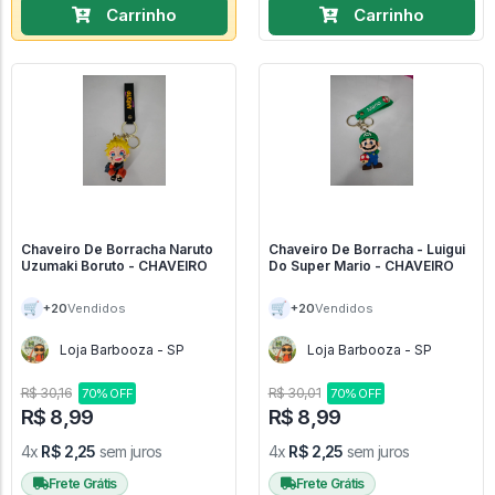
Carrinho
Carrinho
Chaveiro De Borracha Naruto
Chaveiro De Borracha - Luigui
Uzumaki Boruto - CHAVEIRO
Do Super Mario - CHAVEIRO
🛒
🛒
+20
+20
Vendidos
Vendidos
Loja Barbooza - SP
Loja Barbooza - SP
R$ 30,16
R$ 30,01
70% OFF
70% OFF
R$ 8,99
R$ 8,99
4x
R$ 2,25
sem juros
4x
R$ 2,25
sem juros
Frete Grátis
Frete Grátis