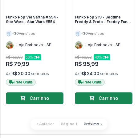
Funko Pop Vel Sartha # 554 -
Funko Pop 219 - Bedtime
Star Wars - Star Wars #554
Freddy & Proto - Freddy Funko
#219
🛒
🛒
+20
+20
Vendidos
Vendidos
Loja Barbooza - SP
Loja Barbooza - SP
R$ 159,98
R$ 168,52
50% OFF
43% OFF
R$ 79,99
R$ 95,99
4x
R$ 20,00
sem juros
4x
R$ 24,00
sem juros
Frete Grátis
Frete Grátis
Carrinho
Carrinho
‹ Anterior
Página 1
Próximo ›