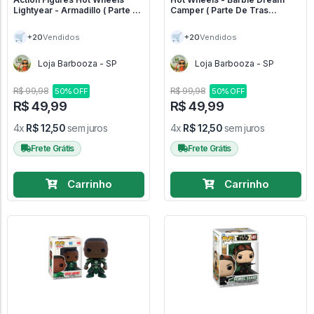
Lightyear - Armadillo ( Parte De
Camper ( Parte De Tras
Trás Riscada De Canetinha) -
Riscada De Canetinha) - Barbie
Lightyear
🛒
🛒
+20
+20
Vendidos
Vendidos
Loja Barbooza - SP
Loja Barbooza - SP
R$ 99,98
R$ 99,98
50% OFF
50% OFF
R$ 49,99
R$ 49,99
4x
R$ 12,50
sem juros
4x
R$ 12,50
sem juros
Frete Grátis
Frete Grátis
Carrinho
Carrinho