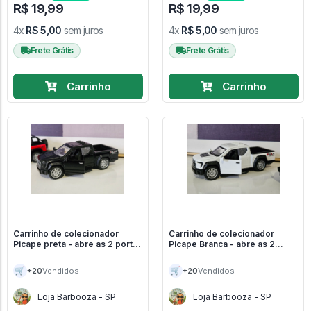
R$ 19,99
R$ 19,99
4x
R$ 5,00
sem juros
4x
R$ 5,00
sem juros
Frete Grátis
Frete Grátis
Carrinho
Carrinho
Carrinho de colecionador
Carrinho de colecionador
Picape preta - abre as 2 portas
Picape Branca - abre as 2
- Carrinhos
portas - Carrinhos
🛒
🛒
+20
+20
Vendidos
Vendidos
Loja Barbooza - SP
Loja Barbooza - SP