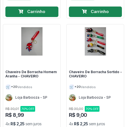
Carrinho
Carrinho
Chaveiro De Borracha Homem
Chaveiro De Borracha Sortido -
Aranha - CHAVEIRO
CHAVEIRO
🛒
🛒
+20
+20
Vendidos
Vendidos
Loja Barbooza - SP
Loja Barbooza - SP
R$ 30,01
R$ 30,00
70% OFF
70% OFF
R$ 8,99
R$ 9,00
4x
R$ 2,25
sem juros
4x
R$ 2,25
sem juros