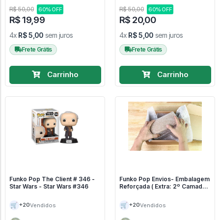
R$ 50,00
R$ 50,00
60% OFF
60% OFF
R$ 19,99
R$ 20,00
4x
R$ 5,00
sem juros
4x
R$ 5,00
sem juros
Frete Grátis
Frete Grátis
Carrinho
Carrinho
Funko Pop The Client # 346 -
Funko Pop Envios- Embalagem
Star Wars - Star Wars #346
Reforçada ( Extra: 2º Camada
De Proteção) ) - Embalagem #1
🛒
🛒
+20
+20
Vendidos
Vendidos