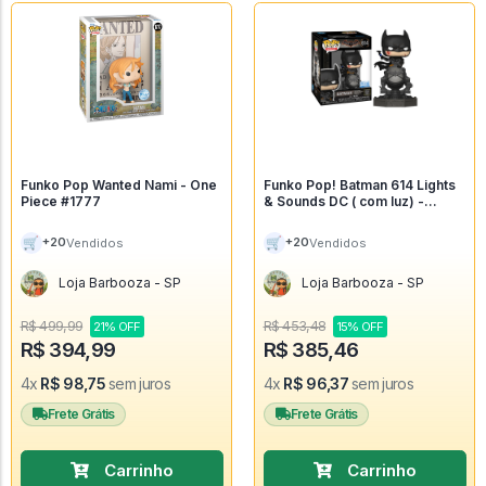
Funko Pop Wanted Nami - One
Funko Pop! Batman 614 Lights
Piece #1777
& Sounds DC ( com luz) -
Batman #614
🛒
🛒
+20
+20
Vendidos
Vendidos
Loja Barbooza - SP
Loja Barbooza - SP
R$ 499,99
R$ 453,48
21% OFF
15% OFF
R$ 394,99
R$ 385,46
4x
R$ 98,75
sem juros
4x
R$ 96,37
sem juros
Frete Grátis
Frete Grátis
Carrinho
Carrinho