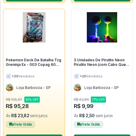
Pokemon Deck De Batalha Tcg
3 Unidades De Pirulito Neon
Greninja Ex - 003 Copag 60
Pirulito Neon (com Cabo Que
Cartas - Pokemon Estampas
Brilha No Escuro) - Monsters
Ilustradas
🛒
🛒
+20
+20
Vendidos
Vendidos
Loja Barbooza - SP
Loja Barbooza - SP
R$ 105,87
R$ 42,86
10% OFF
77% OFF
R$ 95,28
R$ 9,99
4x
R$ 23,82
sem juros
4x
R$ 2,50
sem juros
Frete Grátis
Frete Grátis