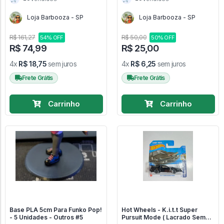
Loja Barbooza - SP
Loja Barbooza - SP
R$ 161,27
R$ 50,00
54% OFF
50% OFF
R$ 74,99
R$ 25,00
4x
R$ 18,75
sem juros
4x
R$ 6,25
sem juros
Frete Grátis
Frete Grátis
Carrinho
Carrinho
Base PLA 5cm Para Funko Pop!
Hot Wheels - K.i.t.t Super
- 5 Unidades - Outros #5
Pursuit Mode ( Lacrado Sem