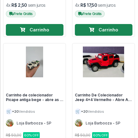
4x
R$ 2,50
sem juros
4x
R$ 17,50
sem juros
Frete Grátis
Frete Grátis
Carrinho
Carrinho
Carrinho de colecionador
Carrinho De Colecionador
Picape antiga bege - abre as 2
Jeep 4x4 Vermelho - Abre As
portas e capô - Carrinhos
2 Portas - Carrinhos
🛒
🛒
+20
+20
Vendidos
Vendidos
Loja Barbooza - SP
Loja Barbooza - SP
R$ 50,00
R$ 50,00
60% OFF
60% OFF