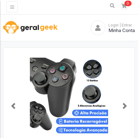
0
Login
| Entrar
Minha Conta
Previous
Next