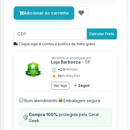
Adicionar ao carrinho
Calcular Frete
Clique aqui e confira a politíca de frete grátis
Vendido e entregue por
Loja Barbooza
- SP
🛒
+20
Vendas
★
16
Avaliações
Ver loja
Seguir
Bom atendimento
Embalagem segura
💬
📦
Compra 100%
protegida pela Geral
🛡️
Geek