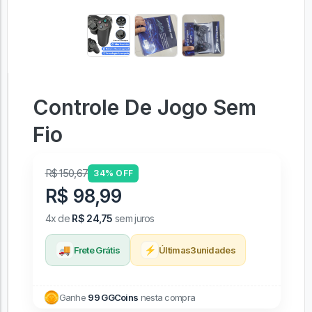
Controle De Jogo Sem
Fio
R$ 150,67
34% OFF
R$ 98,99
4x de
R$ 24,75
sem juros
🚚
⚡
Frete Grátis
Últimas
3
unidades
Ganhe
99 GGCoins
nesta compra