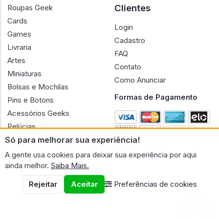
Clientes
Roupas Geek
Cards
Login
Games
Cadastro
Livraria
FAQ
Artes
Contato
Miniaturas
Como Anunciar
Bolsas e Mochilas
Formas de Pagamento
Pins e Botons
Acessórios Geeks
Pelúcias
Só para melhorar sua experiência!
Bonecas
A gente usa cookies para deixar sua experiência por aqui
ainda melhor.
Saiba Mais.
Rejeitar
Aceitar
Preferências de cookies
CNPJ n.º 30.220.458/0001-17 - GERAL GEEK PORTAL ELETRONICO
LTDA.