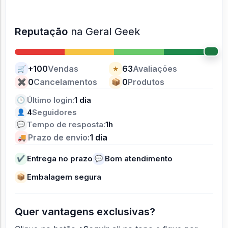
Reputação
na Geral Geek
+100
Vendas
63
Avaliações
🛒
★
0
Cancelamentos
0
Produtos
✖
📦
Último login:
1 dia
🕒
4
Seguidores
👤
Tempo de resposta:
1h
💬
Prazo de envio:
1 dia
🚚
Entrega no prazo
Bom atendimento
✔
💬
Embalagem segura
📦
Quer vantagens exclusivas?