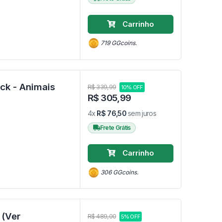
Carrinho
719 GGcoins.
ack - Animais
R$ 339,99
10% OFF
R$ 305,99
4x
R$ 76,50
sem juros
Frete Grátis
Carrinho
306 GGcoins.
 (Ver
R$ 489,00
5% OFF