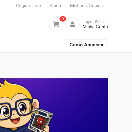
Registrar-se
Ajuda
Minhas GGcoins
0
Login
| Entrar
Minha Conta
Como Anunciar