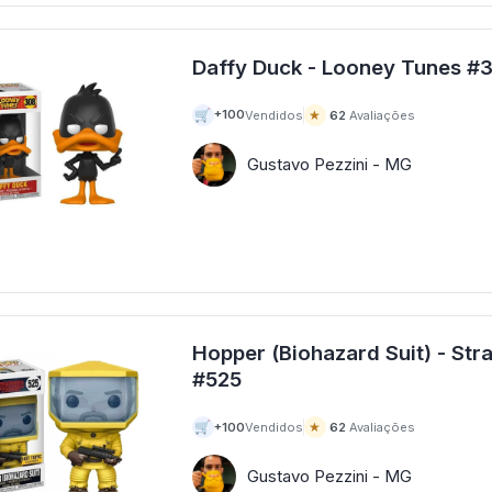
Daffy Duck - L
🛒
★
+100
Vendidos
62
Avaliações
Gustavo Pezzini - MG
Hopper (Biohazard Suit) - Str
#525
🛒
★
+100
Vendidos
62
Avaliações
Gustavo Pezzini - MG