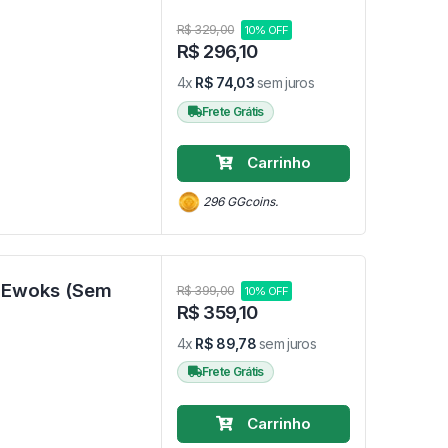
R$ 329,00
10% OFF
R$ 296,10
4x
R$ 74,03
sem juros
Frete Grátis
Carrinho
296 GGcoins.
y Ewoks (Sem
R$ 399,00
10% OFF
R$ 359,10
4x
R$ 89,78
sem juros
Frete Grátis
Carrinho