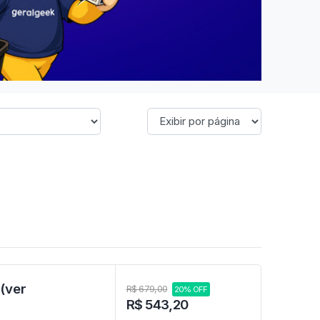
 (ver
R$ 679,00
20% OFF
R$ 543,20