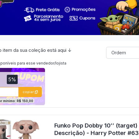
 item da sua coleção está aqui ↓
poníveis para esse vendedor/lojista
5%
copiar
or mínimo: R$ 150,00
Funko Pop Dobby 10’’ (target)
Descrição) - Harry Potter #63