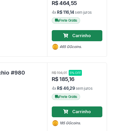
R$ 464,55
4x
R$ 116,14
sem juros
Frete Grátis
Carrinho
465 GGcoins.
Jiminy Cricket - Disney Pinocchio #980
R$ 194,91
5% OFF
R$ 185,16
4x
R$ 46,29
sem juros
Frete Grátis
Carrinho
185 GGcoins.