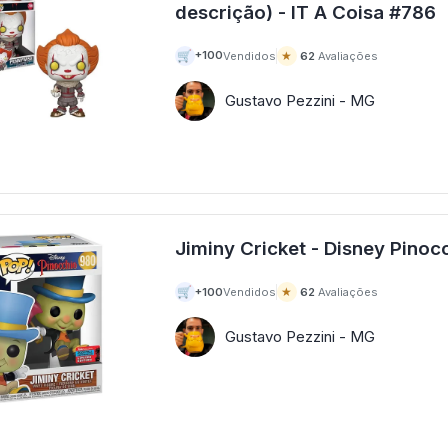
descrição) - IT A Coisa #786
🛒
★
+100
Vendidos
62
Avaliações
Gustavo Pezzini - MG
🛒
★
+100
Vendidos
62
Avaliações
Gustavo Pezzini - MG