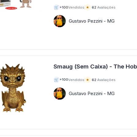
🛒
★
+100
Vendidos
62
Avaliações
Gustavo Pezzini - MG
🛒
★
+100
Vendidos
62
Avaliações
Gustavo Pezzini - MG