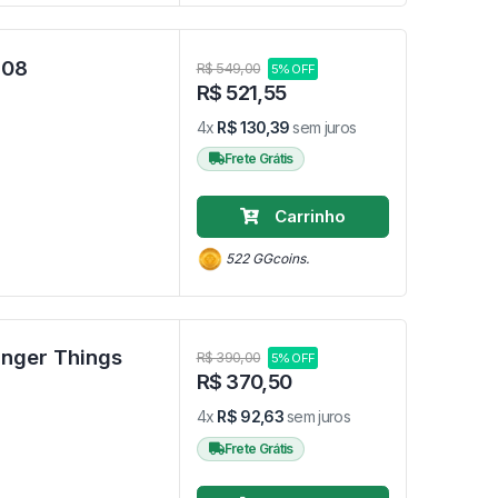
ooney Tunes #308
R$ 549,00
5% OFF
R$ 521,55
4x
R$ 130,39
sem juros
Frete Grátis
Carrinho
522 GGcoins.
anger Things
R$ 390,00
5% OFF
R$ 370,50
4x
R$ 92,63
sem juros
Frete Grátis