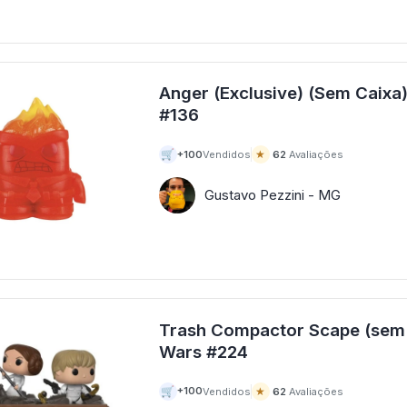
Anger (Exclusive) (Sem Caixa)
#136
🛒
★
+100
Vendidos
62
Avaliações
Gustavo Pezzini - MG
Trash Compactor Scape (sem C
Wars #224
🛒
★
+100
Vendidos
62
Avaliações