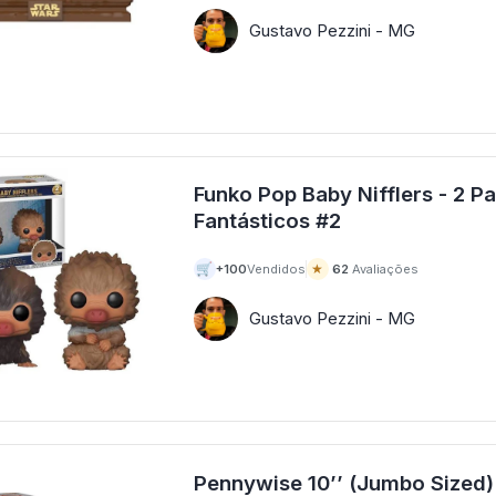
Gustavo Pezzini - MG
Funko Pop Baby Nifflers - 2 P
Fantásticos #2
🛒
★
+100
Vendidos
62
Avaliações
Gustavo Pezzini - MG
Pennywise 10’’ (Jumbo Sized)