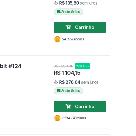
4x
R$ 135,80
sem juros
Frete Grátis
Carrinho
543 GGcoins.
Smaug (Sem Caixa) - The Hobbit #124
R$ 1.299,00
15% OFF
R$ 1.104,15
4x
R$ 276,04
sem juros
Frete Grátis
Carrinho
1.104 GGcoins.