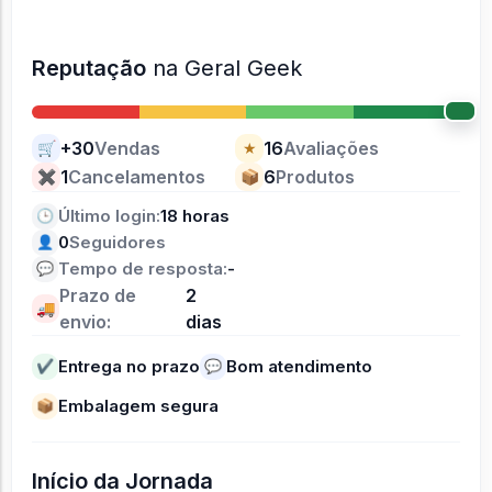
Reputação
na Geral Geek
+30
Vendas
16
Avaliações
🛒
★
1
Cancelamentos
6
Produtos
✖
📦
Último login:
18 horas
🕒
0
Seguidores
👤
Tempo de resposta:
-
💬
Prazo de
2
🚚
envio:
dias
Entrega no prazo
Bom atendimento
✔
💬
Embalagem segura
📦
Início da Jornada