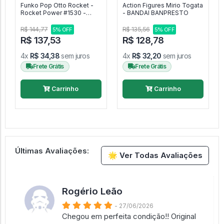
Funko Pop Otto Rocket -
Action Figures Mirio Togata
Rocket Power #1530 -
- BANDAI BANPRESTO
FUNKO POP #1530
R$ 144,77
R$ 135,56
5% OFF
5% OFF
R$ 137,53
R$ 128,78
4x
R$ 34,38
sem juros
4x
R$ 32,20
sem juros
Frete Grátis
Frete Grátis
Carrinho
Carrinho
Últimas Avaliações:
🌟 Ver Todas Avaliações
Rogério Leão
- 27/06/2026
Chegou em perfeita condição!! Original