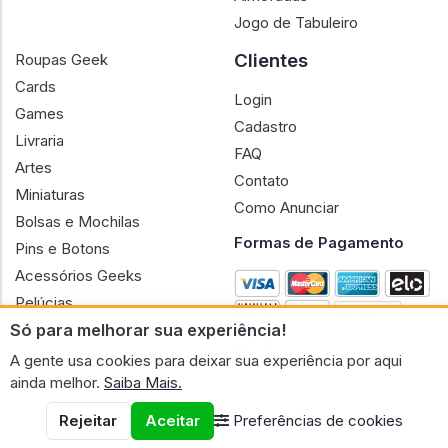
Jogo de Tabuleiro
Clientes
Roupas Geek
Cards
Login
Games
Cadastro
Livraria
FAQ
Artes
Contato
Miniaturas
Como Anunciar
Bolsas e Mochilas
Formas de Pagamento
Pins e Botons
Acessórios Geeks
Pelúcias
Só para melhorar sua experiência!
Bonecas
A gente usa cookies para deixar sua experiência por aqui
ainda melhor.
Saiba Mais.
Rejeitar
Aceitar
Preferências de cookies
CNPJ n.º 30.220.458/0001-17 - GERAL GEEK PORTAL ELETRONICO