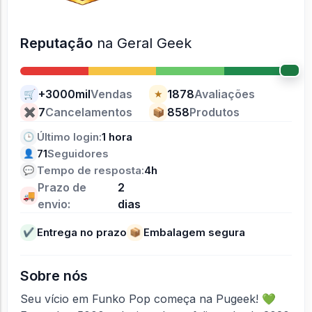
Reputação
na Geral Geek
+3000mil
Vendas
1878
Avaliações
🛒
★
7
Cancelamentos
858
Produtos
✖
📦
Último login:
1 hora
🕒
71
Seguidores
👤
Tempo de resposta:
4h
💬
Prazo de
2
🚚
envio:
dias
Entrega no prazo
Embalagem segura
✔
📦
Sobre nós
Seu vício em Funko Pop começa na Pugeek! 💚