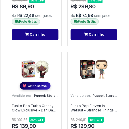
R$ 140,47
R$ 447,61
36% OFF
33% OFF
R$ 89,90
R$ 299,90
4x
R$ 22,48
sem juros
4x
R$ 74,98
sem juros
Frete Grátis
Frete Grátis
Carrinho
Carrinho
💖 GEEKDOWN
Vendido por:
Pugeek Store - SP
Vendido por:
Pugeek Store - SP
Funko Pop Turbo Granny
Funko Pop Eleven In
Glow Exclusive - Dan Da
Wetsuit - Stranger Things
Dan #2291
#1807
R$ 199,86
R$ 249,81
30% OFF
48% OFF
R$ 139,90
R$ 129,90