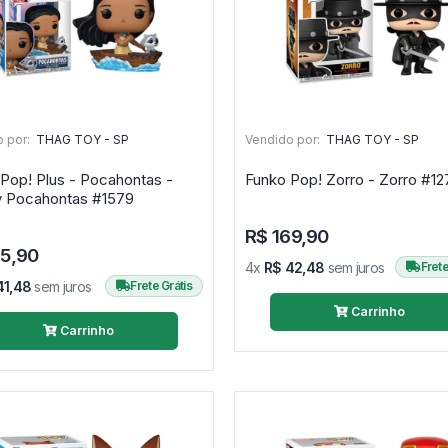
 por:
THAG TOY - SP
Vendido por:
THAG TOY - SP
Pop! Plus - Pocahontas -
Funko Pop! Zorro - 
Disney Pocahontas #1579
R$ 169,90
65,90
4x
R$ 42,48
sem juros
Frete
41,48
sem juros
Frete Grátis
Carrinho
Carrinho