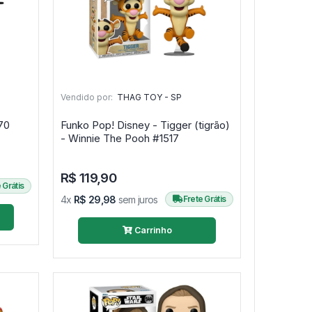
Vendido por:
THAG TOY - SP
Zorro #1270
Funko Pop! Disney - Tigger (tigrão)
- Winnie The Pooh #1517
R$ 119,90
 Grátis
4x
R$ 29,98
sem juros
Frete Grátis
Carrinho