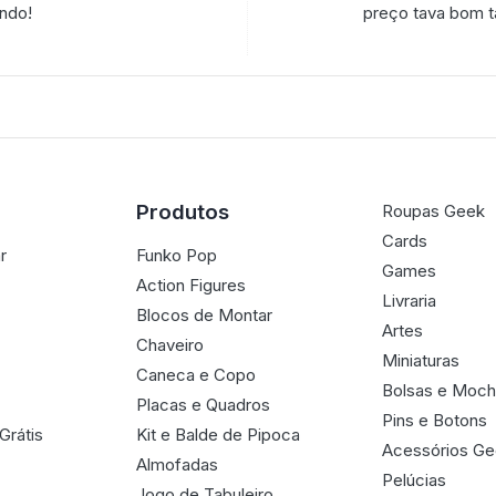
endo!
preço tava bom t
Produtos
Roupas Geek
Cards
r
Funko Pop
Games
Action Figures
Livraria
Blocos de Montar
Artes
Chaveiro
Miniaturas
Caneca e Copo
Bolsas e Moch
Placas e Quadros
Pins e Botons
Grátis
Kit e Balde de Pipoca
Acessórios G
Almofadas
Pelúcias
Jogo de Tabuleiro