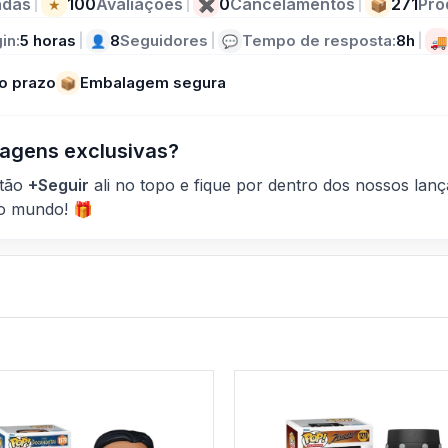
ndas
|
100
Avaliações
|
0
Cancelamentos
|
271
Pro
★
✖
📦
in:
5 horas
|
8
Seguidores
|
Tempo de resposta:
8h
|
👤
💬
🚚
o prazo
Embalagem segura
📦
agens exclusivas?
otão
+Seguir
ali no topo e fique por dentro dos nossos la
do mundo! 🎁