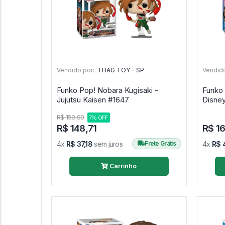
Vendido por:
THAG TOY - SP
Vendido
Funko Pop! Nobara Kugisaki -
Funko 
Jujutsu Kaisen #1647
R$ 159,90
7% OFF
R$ 148,71
R$ 1
4x
R$ 37,18
sem juros
Frete Grátis
4x
R$ 
Carrinho