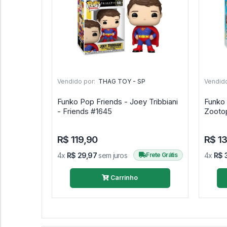
Vendido por:
THAG TOY - SP
Vendido
Funko Pop Friends - Joey Tribbiani
Funko 
- Friends #1645
R$ 119,90
R$ 1
4x
R$ 29,97
sem juros
Frete Grátis
4x
R$ 
Carrinho