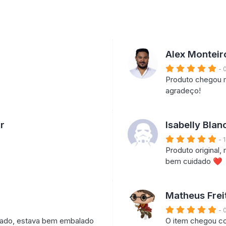
Alex Monteir
- 
Produto chegou m
agradeço!
r
Isabelly Blan
- 
Produto original
bem cuidado ❤️
Matheus Frei
- 
ado, estava bem embalado
O item chegou co