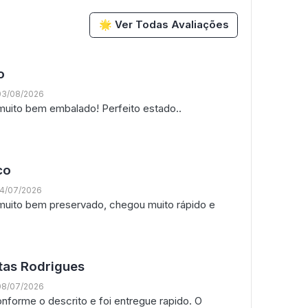
🌟 Ver Todas Avaliações
o
03/08/2026
uito bem embalado! Perfeito estado..
co
14/07/2026
, muito bem preservado, chegou muito rápido e
tas Rodrigues
08/07/2026
nforme o descrito e foi entregue rapido. O