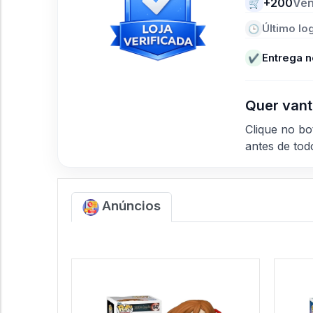
+200
Ve
🛒
Último log
🕒
Entrega n
✔
Quer vant
Clique no b
antes de to
Anúncios