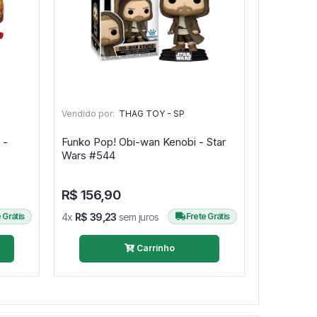
Vendido por:
THAG TOY - SP
 -
Funko Pop! Obi-wan Kenobi - Star
Wars #544
R$ 156,90
 Grátis
4x
R$ 39,23
sem juros
Frete Grátis
Carrinho