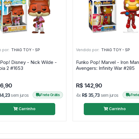
 por:
THAG TOY - SP
Vendido por:
THAG TOY - SP
Pop! Disney - Nick Wilde -
Funko Pop! Marvel - Iron Man
Zootopia 2 #1653
Avengers: Infinity War #285
36,90
R$ 142,90
34,23
sem juros
Frete Grátis
4x
R$ 35,73
sem juros
Frete
Carrinho
Carrinho