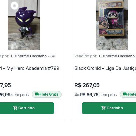
 por:
Guilherme Cassiano - SP
Vendido por:
Guilherme Cassiano 
Kurogiri - My Hero Academia #789
7,95
R$ 267,05
26,99
sem juros
Frete Grátis
4x
R$ 66,76
sem juros
Frete
Carrinho
Carrinho