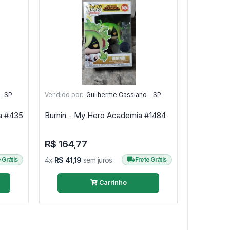
- SP
Vendido por:
Guilherme Cassiano - SP
Black Orchid - Liga Da Justiça #435
Burnin - My Hero Academia #1484
R$ 164,77
 Grátis
4x
R$ 41,19
sem juros
Frete Grátis
Carrinho