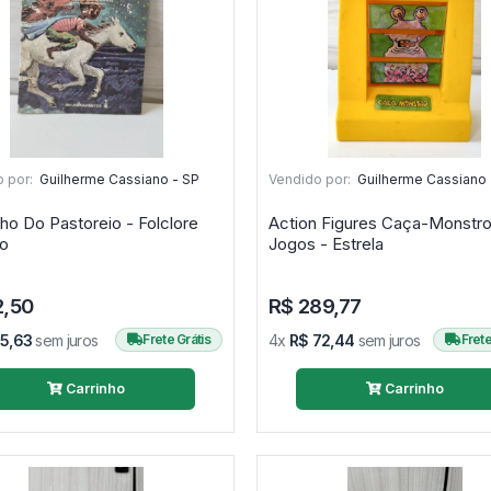
 por:
Guilherme Cassiano - SP
Vendido por:
Guilherme Cassiano 
ho Do Pastoreio - Folclore
Action Figures Caça-Monstro
o
Jogos - Estrela
2,50
R$ 289,77
15,63
sem juros
Frete Grátis
4x
R$ 72,44
sem juros
Frete
Carrinho
Carrinho