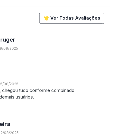
🌟 Ver Todas Avaliações
Kruger
19/09/2025
25/08/2025
0, chegou tudo conforme combinado.
emais usuários.
eira
02/08/2025