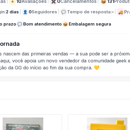
as
|
10
Avaliações
|
0
Cancelamentos
|
131
Produt
★
✖
📦
in:
2 dias
|
0
Seguidores
|
Tempo de resposta:
-
|
Pr
👤
💬
🚚
o prazo
Bom atendimento
Embalagem segura
💬
📦
 Jornada
as nascem das primeiras vendas — a sua pode ser a próxim
aqui, você apoia um novo vendedor da comunidade geek e
ção da GG do início ao fim da sua compra. 💛