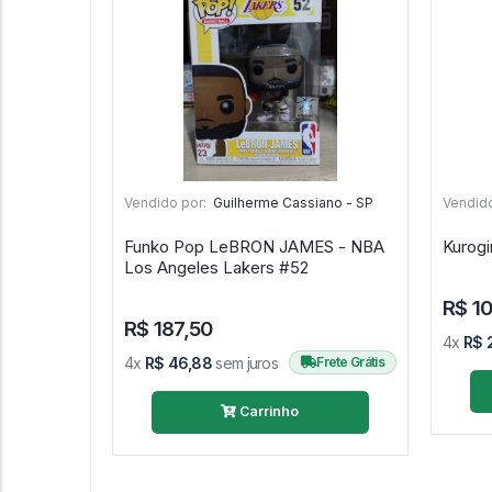
Vendido por:
Guilherme Cassiano - SP
Vendido
Funko Pop LeBRON JAMES - NBA
Los Angeles Lakers #52
R$ 10
R$ 187,50
4x
R$ 
4x
R$ 46,88
sem juros
Frete Grátis
Carrinho