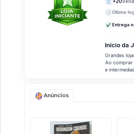
+20
Vend
🛒
Último log
🕒
Entrega n
✔
Início da
Grandes loj
Ao comprar 
e intermedia
Anúncios