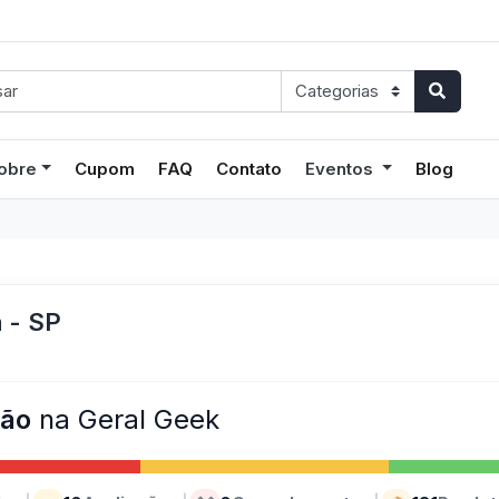
obre
Cupom
FAQ
Contato
Eventos
Blog
a - SP
ção
na Geral Geek