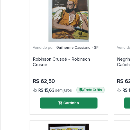
Vendido por:
Guilherme Cassiano - SP
Vendido
Robinson Crusoé - Robinson
Negrin
Crusoe
Gaúch
R$ 62,50
R$ 6
4x
R$ 15,63
sem juros
Frete Grátis
4x
R$ 
Carrinho