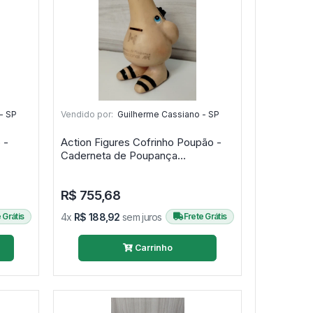
- SP
Vendido por:
Guilherme Cassiano - SP
 -
Action Figures Cofrinho Poupão -
Caderneta de Poupança
Habitacional APE - cofrinho
R$ 755,68
 Grátis
4x
R$ 188,92
sem juros
Frete Grátis
Carrinho