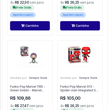
4x
R$ 22,50
sem juros
4x
R$ 26,25
sem juros
Frete Grátis
Frete Grátis
Aqui tem cupom
Aqui tem cupom
Carrinho
Carrinho
Vendido por:
Sempre Geek - SP
Vendido por:
Sempre Geek - SP
Funko Pop Marvel 1165 -
Funko Pop Marvel 913 -
Green Goblin - Marvel
Spider-man Integrated Suit
#1165
Homem Aranha - Marvel
R$ 109,88
R$ 105,00
#913
4x
R$ 27,47
sem juros
4x
R$ 26,25
sem juros