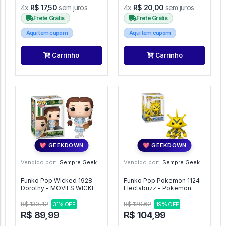
4x
R$ 17,50
sem juros
4x
R$ 20,00
sem juros
Frete Grátis
Frete Grátis
Aqui tem cupom
Aqui tem cupom
Carrinho
Carrinho
💖 GEEKDOWN
💖 GEEKDOWN
Vendido por:
Sempre Geek - SP
Vendido por:
Sempre Geek - SP
Funko Pop Wicked 1928 -
Funko Pop Pokemon 1124 -
Dorothy - MOVIES WICKED
Electabuzz - Pokemon
#1928
#1124
R$ 130,42
R$ 129,62
31% OFF
19% OFF
R$ 89,99
R$ 104,99