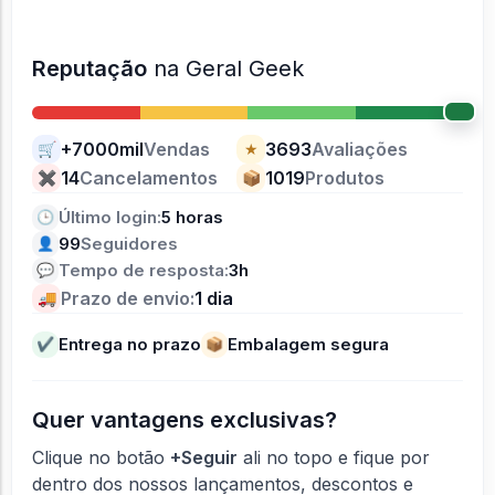
Reputação
na Geral Geek
+7000mil
Vendas
3693
Avaliações
🛒
★
14
Cancelamentos
1019
Produtos
✖
📦
Último login:
5 horas
🕒
99
Seguidores
👤
Tempo de resposta:
3h
💬
Prazo de envio:
1 dia
🚚
Entrega no prazo
Embalagem segura
✔
📦
Quer vantagens exclusivas?
Clique no botão
+Seguir
ali no topo e fique por
dentro dos nossos lançamentos, descontos e