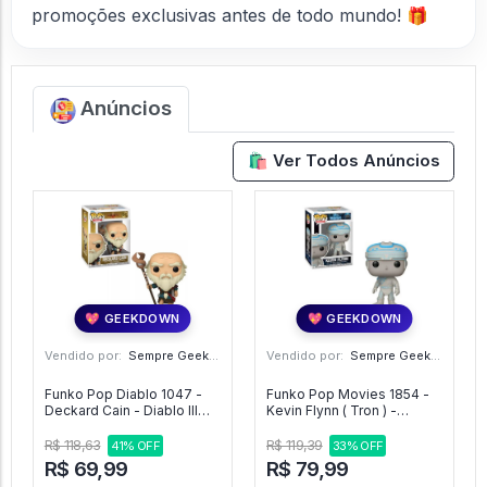
promoções exclusivas antes de todo mundo! 🎁
Anúncios
🛍️ Ver Todos Anúncios
💖 GEEKDOWN
💖 GEEKDOWN
Vendido por:
Sempre Geek - SP
Vendido por:
Sempre Geek - SP
Funko Pop Diablo 1047 -
Funko Pop Movies 1854 -
Deckard Cain - Diablo III
Kevin Flynn ( Tron ) -
#1047
DISNEY TRON #1854
R$ 118,63
R$ 119,39
41% OFF
33% OFF
R$ 69,99
R$ 79,99