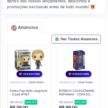
dentro dos nossos lançamentos, descontos e
promoções exclusivas antes de todo mundo! 🎁
Anúncios
🛍️ Ver Todos Anúncios
💖 GEEKDOWN
💖 GEEKDOWN
Vendido por:
Geral Geek - SP
Vendido por:
Geral Geek - SP
Funko Pop Ruth Langmore
BONECO COLECIONAVEL
- Ozark #1197
RAPHINHA - COPA DO
MUNDO 2026 - MINIX -
BARCELONA -
R$ 128,26
R$ 202,04
54% OFF
51% OFF
R$ 59,00
R$ 99,00