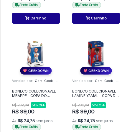
Frete Grátis
Frete Grátis
Carrinho
Carrinho
💖 GEEKDOWN
💖 GEEKDOWN
Vendido por:
Geral Geek - SP
Vendido por:
Geral Geek - SP
BONECO COLECIONAVEL
BONECO COLECIONAVEL
MBAPPE - COPA DO
LAMINE YAMAL - COPA DO
MUNDO 2026 - MINIX -
MUNDO 2026 - MINIX -
REAL MADRID -
BARCELONA -
R$ 202,04
R$ 202,04
51% OFF
51% OFF
R$ 99,00
R$ 99,00
4x
R$ 24,75
sem juros
4x
R$ 24,75
sem juros
Frete Grátis
Frete Grátis