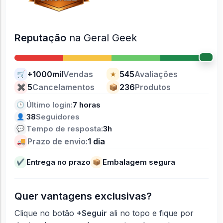
Reputação
na Geral Geek
+1000mil
Vendas
545
Avaliações
🛒
★
5
Cancelamentos
236
Produtos
✖
📦
Último login:
7 horas
🕒
38
Seguidores
👤
Tempo de resposta:
3h
💬
Prazo de envio:
1 dia
🚚
Entrega no prazo
Embalagem segura
✔
📦
Quer vantagens exclusivas?
Clique no botão
+Seguir
ali no topo e fique por