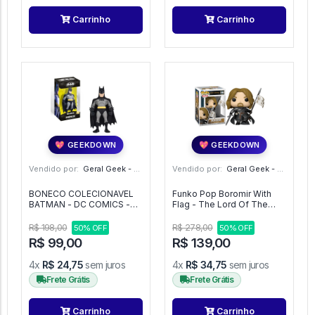
Carrinho
Carrinho
💖 GEEKDOWN
💖 GEEKDOWN
Vendido por:
Geral Geek - SP
Vendido por:
Geral Geek - SP
BONECO COLECIONAVEL
Funko Pop Boromir With
BATMAN - DC COMICS -
Flag - The Lord Of The
MINIX -
Rings #1986
R$ 198,00
R$ 278,00
50% OFF
50% OFF
R$ 99,00
R$ 139,00
4x
R$ 24,75
sem juros
4x
R$ 34,75
sem juros
Frete Grátis
Frete Grátis
Carrinho
Carrinho