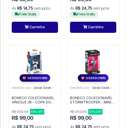
4x
R$ 14,75
sem juros
4x
R$ 24,75
sem juros
Frete Grátis
Frete Grátis
Carrinho
Carrinho
💖 GEEKDOWN
💖 GEEKDOWN
Vendido por:
Geral Geek - SP
Vendido por:
Geral Geek - SP
BONECO COLECIONAVEL
BONECO COLECIONAVEL
VINICIUS JR - COPA DO
STORMTROOPER - MINIX -
MUNDO 2026 - MINIX -
STAR WARS -
REAL MADRID -
R$ 202,04
R$ 202,04
51% OFF
51% OFF
R$ 99,00
R$ 99,00
4x
R$ 24,75
sem juros
4x
R$ 24,75
sem juros