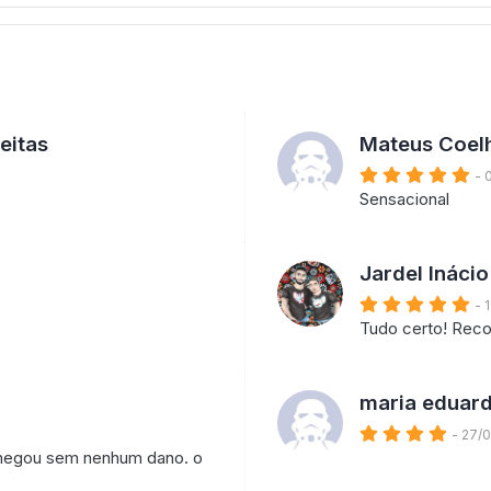
eitas
Mateus Coel
- 
Sensacional
Jardel Ináci
- 
Tudo certo! Rec
maria eduar
- 27/
 chegou sem nenhum dano. o