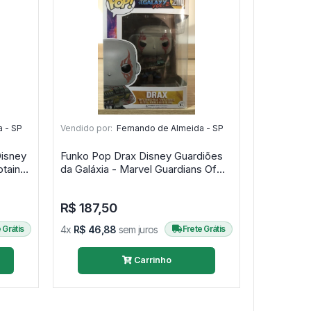
 - SP
Vendido por:
Fernando de Almeida - SP
Disney
Funko Pop Drax Disney Guardiões
tain
da Galáxia - Marvel Guardians Of
inter Soldier #41
The Galaxy Vol. 2 #200
R$ 187,50
 Grátis
4x
R$ 46,88
sem juros
Frete Grátis
Carrinho