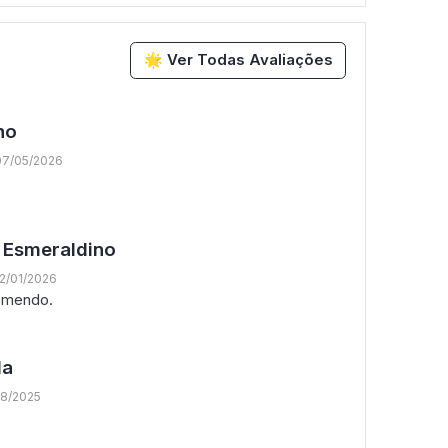
🌟 Ver Todas Avaliações
ho
07/05/2026
o Esmeraldino
12/01/2026
omendo.
da
08/2025