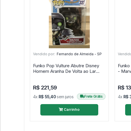
Vendido por:
Fernando de Almeida - SP
Vendido
Funko Pop Vulture Abutre Disney
Funko 
Homem Aranha De Volta ao Lar
- Marv
Spider Man - Marvel Spider-Man
#68
Homecoming #227
R$ 221,59
R$ 1
4x
R$ 55,40
sem juros
Frete Grátis
4x
R$ 
Carrinho