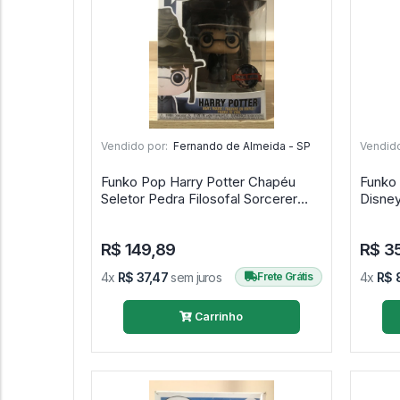
Vendido por:
Fernando de Almeida - SP
Vendido
Funko Pop Harry Potter Chapéu
Funko
Seletor Pedra Filosofal Sorcerer
Disne
Stone - Harry Potter #21
R$ 149,89
R$ 3
4x
R$ 37,47
sem juros
Frete Grátis
4x
R$ 
Carrinho