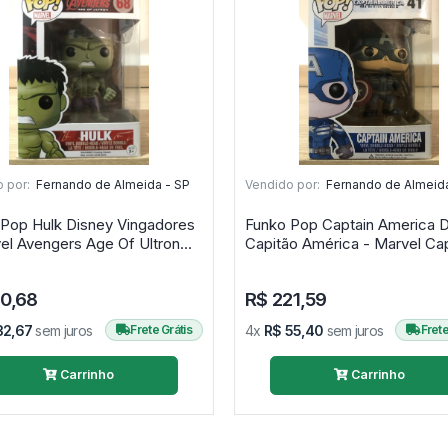
 por:
Fernando de Almeida - SP
Vendido por:
Fernando de Almeida
Pop Hulk Disney Vingadores
Funko Pop Captain America 
el Avengers Age Of Ultron
Capitão América - Marvel Cap
America The W
30,68
R$ 221,59
32,67
sem juros
Frete Grátis
4x
R$ 55,40
sem juros
Frete
Carrinho
Carrinho