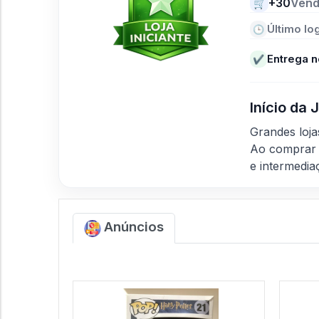
+30
Vend
🛒
Último log
🕒
Entrega n
✔
Início da
Grandes loj
Ao comprar 
e intermedia
Anúncios