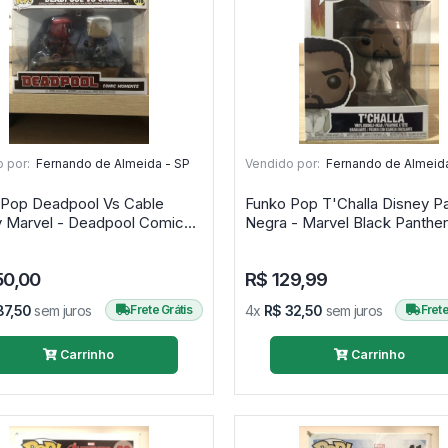
 por:
Fernando de Almeida - SP
Vendido por:
Fernando de Almeida
 Pop Deadpool Vs Cable
Funko Pop T'Challa Disney P
y Marvel - Deadpool Comic
Moments #318
50,00
R$ 129,99
87,50
sem juros
Frete Grátis
4x
R$ 32,50
sem juros
Frete
Carrinho
Carrinho