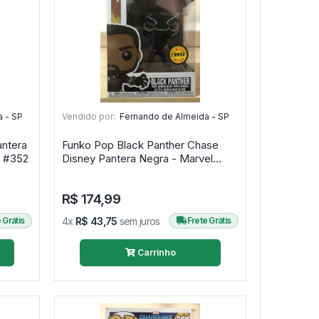
 - SP
Vendido por:
Fernando de Almeida - SP
antera
Funko Pop Black Panther Chase
Negra - Marvel Black Panther #352
Disney Pantera Negra - Marvel
Black Panther #273
R$ 174,99
 Grátis
4x
R$ 43,75
sem juros
Frete Grátis
Carrinho