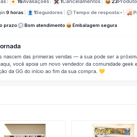
as
|
16
Avaliações
|
1
Cancelamentos
|
23
Produto
★
✖
📦
in:
9 horas
|
1
Seguidores
|
Tempo de resposta:
-
|
P
👤
💬
🚚
o prazo
Bom atendimento
Embalagem segura
💬
📦
 Jornada
as nascem das primeiras vendas — a sua pode ser a próxim
aqui, você apoia um novo vendedor da comunidade geek e
ção da GG do início ao fim da sua compra. 💛