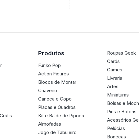
Produtos
Roupas Geek
Cards
r
Funko Pop
Games
Action Figures
Livraria
Blocos de Montar
Artes
Chaveiro
Miniaturas
Caneca e Copo
Bolsas e Moch
Placas e Quadros
Pins e Botons
Grátis
Kit e Balde de Pipoca
Acessórios G
Almofadas
Pelúcias
Jogo de Tabuleiro
Bonecas