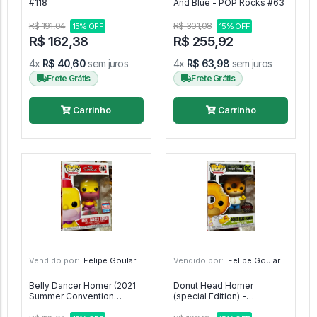
#118
And Blue - POP Rocks #63
R$ 191,04
R$ 301,08
15% OFF
15% OFF
R$ 162,38
R$ 255,92
4x
R$ 40,60
sem juros
4x
R$ 63,98
sem juros
Frete Grátis
Frete Grátis
Carrinho
Carrinho
Vendido por:
Felipe Goulart - SP
Vendido por:
Felipe Goulart - SP
Belly Dancer Homer (2021
Donut Head Homer
Summer Convention
(special Edition) -
Limited Edition) -
Television The Simpsons