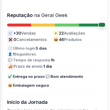
Reputação
na Geral Geek
+30
Vendas
22
Avaliações
🛒
★
0
Cancelamentos
46
Produtos
✖
📦
Último login:
5 dias
🕒
1
Seguidores
👤
Tempo de resposta:
1h
💬
Prazo de envio:
1 dia
🚚
Entrega no prazo
Bom atendimento
✔
💬
Embalagem segura
📦
Início da Jornada