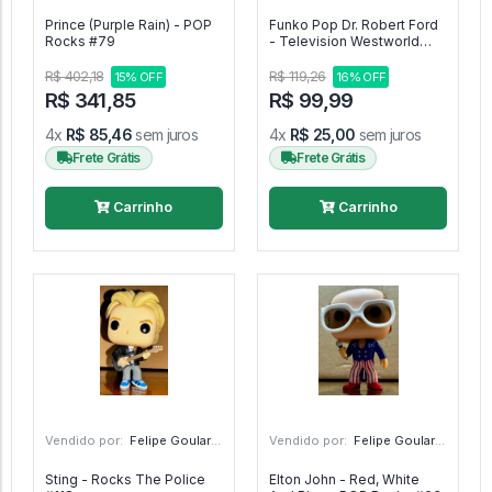
Prince (Purple Rain) - POP
Funko Pop Dr. Robert Ford
Rocks #79
- Television Westworld
#460
R$ 402,18
R$ 119,26
15% OFF
16% OFF
R$ 341,85
R$ 99,99
4x
R$ 85,46
sem juros
4x
R$ 25,00
sem juros
Frete Grátis
Frete Grátis
Carrinho
Carrinho
Vendido por:
Felipe Goulart - SP
Vendido por:
Felipe Goulart - SP
Sting - Rocks The Police
Elton John - Red, White