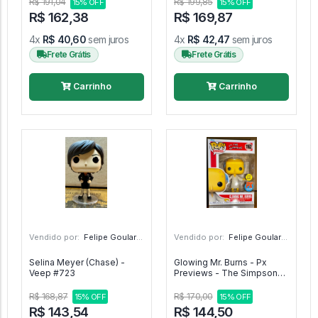
TELEVISION THE
Treehouse Of Horror
R$ 191,04
R$ 199,85
15% OFF
15% OFF
SIMPSONS #1144
#1033
R$ 162,38
R$ 169,87
4x
R$ 40,60
sem juros
4x
R$ 42,47
sem juros
Frete Grátis
Frete Grátis
Carrinho
Carrinho
Vendido por:
Felipe Goulart - SP
Vendido por:
Felipe Goulart - SP
Selina Meyer (Chase) -
Glowing Mr. Burns - Px
Veep #723
Previews - The Simpsons
#1162
R$ 168,87
R$ 170,00
15% OFF
15% OFF
R$ 143,54
R$ 144,50