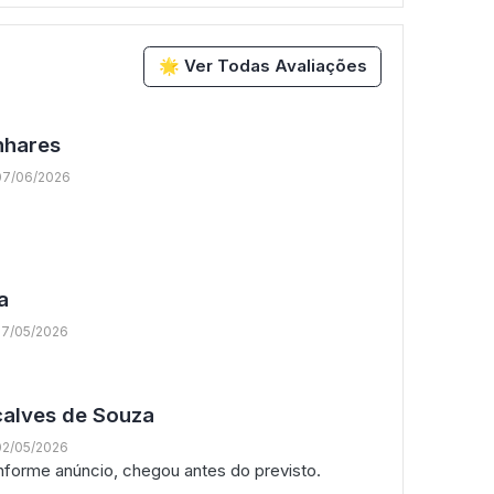
🌟 Ver Todas Avaliações
nhares
07/06/2026
a
27/05/2026
alves de Souza
02/05/2026
nforme anúncio, chegou antes do previsto.