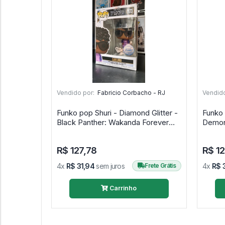
Vendido por:
Fabricio Corbacho - RJ
Vendido
Funko pop Shuri - Diamond Glitter -
Funko
Black Panther: Wakanda Forever
#1173
R$ 127,78
R$ 12
4x
R$ 31,94
sem juros
Frete Grátis
4x
R$ 
Carrinho