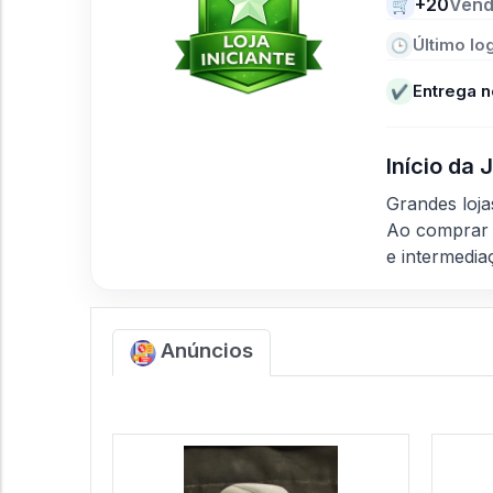
+20
Vend
🛒
Último log
🕒
Entrega n
✔
Início da
Grandes loj
Ao comprar 
e intermedia
Anúncios