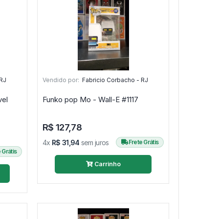
 RJ
Vendido por:
Fabricio Corbacho - RJ
vel
Funko pop Mo - Wall-E #1117
R$ 127,78
4x
R$ 31,94
sem juros
Frete Grátis
 Grátis
Carrinho