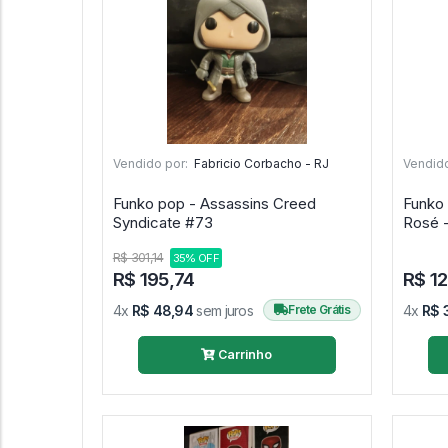
Vendido por:
Fabricio Corbacho - RJ
Vendido
Funko pop - Assassins Creed
Funko
Syndicate #73
R$ 301,14
35% OFF
R$ 195,74
R$ 12
4x
R$ 48,94
sem juros
Frete Grátis
4x
R$ 
Carrinho