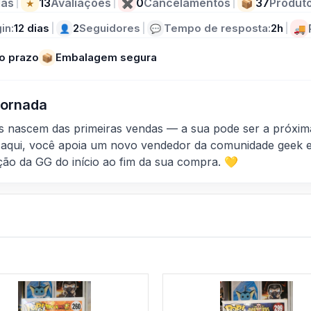
as
|
13
Avaliações
|
0
Cancelamentos
|
37
Produt
★
✖
📦
in:
12 dias
|
2
Seguidores
|
Tempo de resposta:
2h
|
👤
💬
🚚
o prazo
Embalagem segura
📦
 Jornada
as nascem das primeiras vendas — a sua pode ser a próxim
aqui, você apoia um novo vendedor da comunidade geek e
ção da GG do início ao fim da sua compra. 💛