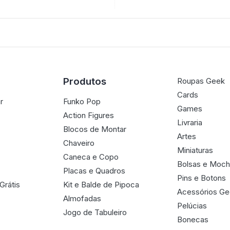
Produtos
Roupas Geek
Cards
r
Funko Pop
Games
Action Figures
Livraria
Blocos de Montar
Artes
Chaveiro
Miniaturas
Caneca e Copo
Bolsas e Moch
Placas e Quadros
Pins e Botons
Grátis
Kit e Balde de Pipoca
Acessórios G
Almofadas
Pelúcias
Jogo de Tabuleiro
Bonecas