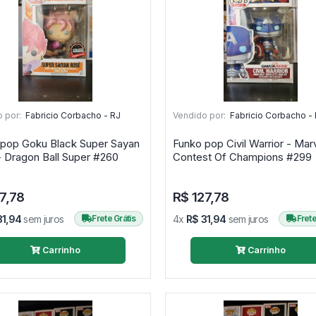
 por:
Fabricio Corbacho - RJ
Vendido por:
Fabricio Corbacho -
 pop Goku Black Super Sayan
Funko pop Civil Warrior - Mar
Rosé - Dragon Ball Super #260
Contest Of Champions #299
7,78
R$ 127,78
31,94
sem juros
Frete Grátis
4x
R$ 31,94
sem juros
Frete
Carrinho
Carrinho