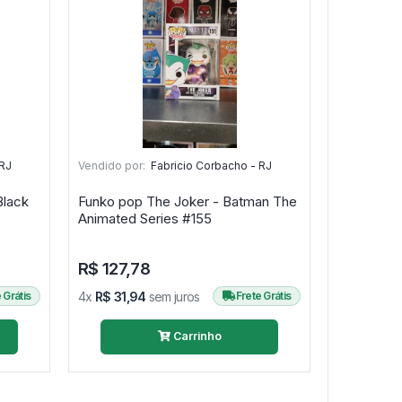
 RJ
Vendido por:
Fabricio Corbacho - RJ
Black
Funko pop The Joker - Batman The
Animated Series #155
R$ 127,78
 Grátis
4x
R$ 31,94
sem juros
Frete Grátis
Carrinho