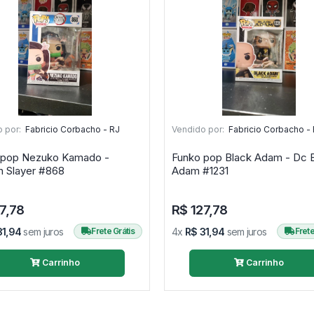
 por:
Fabricio Corbacho - RJ
Vendido por:
Fabricio Corbacho -
 pop Nezuko Kamado -
Funko pop Black Adam - Dc 
Demon Slayer #868
Adam #1231
7,78
R$ 127,78
31,94
sem juros
Frete Grátis
4x
R$ 31,94
sem juros
Frete
Carrinho
Carrinho