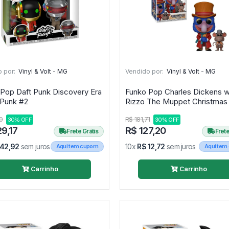
 por:
Vinyl & Volt - MG
Vendido por:
Vinyl & Volt - MG
Pop Daft Punk Discovery Era
Funko Pop Charles Dickens w
- Daft Punk #2
Rizzo The Muppet Christmas 
Flocked 1456 [Special Edition
0
R$ 181,71
30% OFF
30% OFF
Disney The Muppet Christma
9,17
R$ 127,20
Carol #1456
Frete Grátis
Frete
 42,92
sem juros
10x
R$ 12,72
sem juros
Aqui tem cupom
Aqui tem
Carrinho
Carrinho