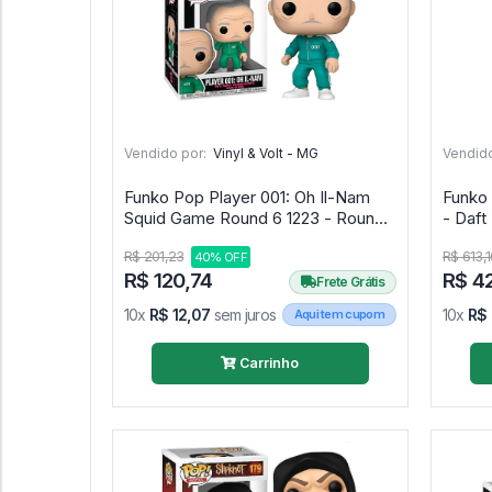
Vendido por:
Vinyl & Volt - MG
Vendido
Funko Pop Player 001: Oh Il-Nam
Funko 
Squid Game Round 6 1223 - Round
Six #1223
R$ 201,23
R$ 613,1
40% OFF
R$ 120,74
R$ 42
Frete Grátis
10x
R$ 12,07
sem juros
10x
R$
Aqui tem cupom
Carrinho