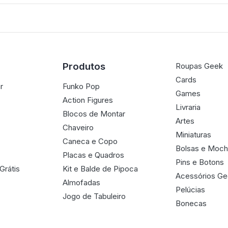
Produtos
Roupas Geek
Cards
r
Funko Pop
Games
Action Figures
Livraria
Blocos de Montar
Artes
Chaveiro
Miniaturas
Caneca e Copo
Bolsas e Moch
Placas e Quadros
Pins e Botons
Grátis
Kit e Balde de Pipoca
Acessórios G
Almofadas
Pelúcias
Jogo de Tabuleiro
Bonecas