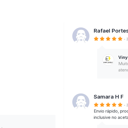
Rafael Porte
- 
Viny
Muit
atend
Samara H F
- 
Envio rápido, pr
inclusive no ace