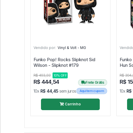
Vendido por:
Vinyl & Volt - MG
Vendido
Funko Pop! Rocks Slipknot Sid
Funko 
Wilson - Slipknot #179
Hun S
R$ 493,93
R$ 304,
10% OFF
R$ 444,54
R$ 1
Frete Grátis
10x
R$ 44,45
sem juros
10x
R$ 
Aqui tem cupom
Carrinho