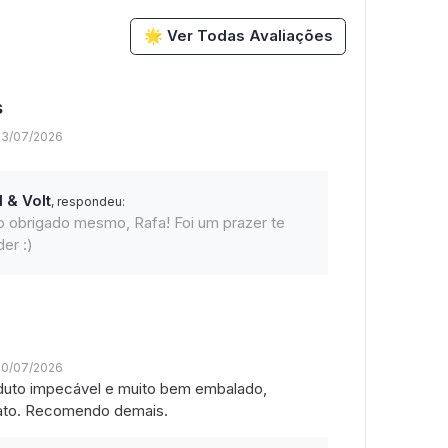
🌟 Ver Todas Avaliações
s
23/07/2026
l & Volt
, respondeu:
o obrigado mesmo, Rafa! Foi um prazer te
er :)
20/07/2026
oduto impecável e muito bem embalado,
tato. Recomendo demais.