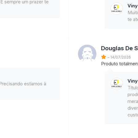
É sempre um prazer te
Viny
Muit
te at
Douglas De S
- 14/07/2026
Produto totalmen
Viny
 Precisando estamos à
Títu
prod
mera
dive
cust