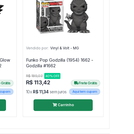
Vendido por:
Vinyl & Volt - MG
 Glow
Funko Pop Godzilla (1954) 1662 -
1922
Godzilla #1662
R$ 189,03
40% OFF
R$ 113,42
 Grátis
Frete Grátis
10x
R$ 11,34
sem juros
 cupom
Aqui tem cupom
Carrinho