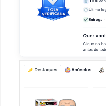
+100
Ven
🛒
Último log
🕒
Entrega n
✔
Quer vant
Clique no b
antes de to
Destaques
Anúncios