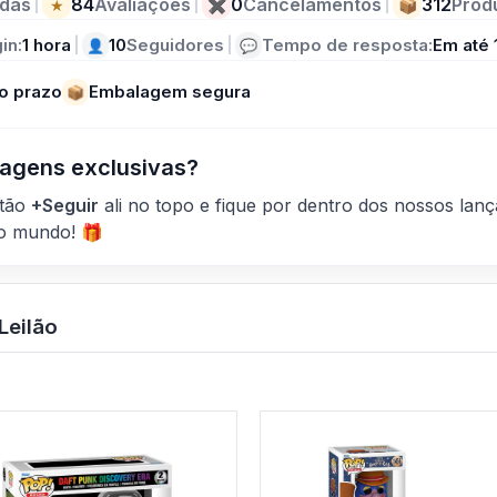
das
|
84
Avaliações
|
0
Cancelamentos
|
312
Prod
★
✖
📦
in:
1 hora
|
10
Seguidores
|
Tempo de resposta:
Em até 
👤
💬
o prazo
Embalagem segura
📦
agens exclusivas?
otão
+Seguir
ali no topo e fique por dentro dos nossos la
do mundo! 🎁
Leilão