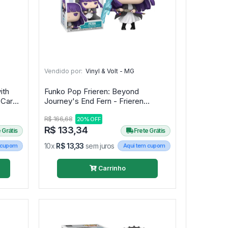
Vendido por:
Vinyl & Volt - MG
ith
Funko Pop Frieren: Beyond
Carol
Journey's End Fern - Frieren
] -
Beyond Journey's End #1987
R$ 166,68
20% OFF
s
R$ 133,34
 Grátis
Frete Grátis
10x
R$ 13,33
sem juros
 cupom
Aqui tem cupom
Carrinho