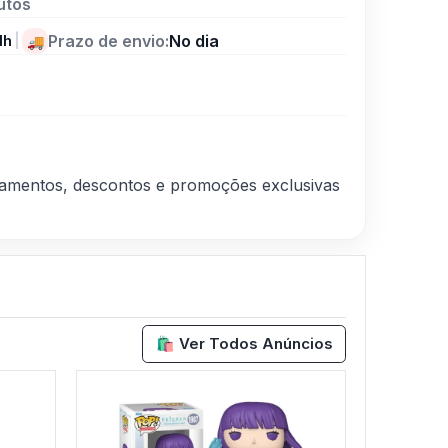
utos
1h
|
Prazo de envio:
No dia
🚚
nçamentos, descontos e promoções exclusivas
🛍️ Ver Todos Anúncios