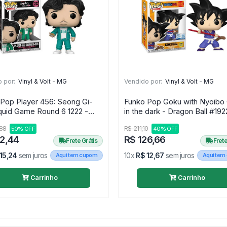
 por:
Vinyl & Volt - MG
Vendido por:
Vinyl & Volt - MG
Pop Player 456: Seong Gi-
Funko Pop Goku with Nyoibo
quid Game Round 6 1222 -
in the dark - Dragon Ball #
Round Six #1222
88
R$ 211,10
50% OFF
40% OFF
52,44
R$ 126,66
Frete Grátis
Frete
15,24
sem juros
10x
R$ 12,67
sem juros
Aqui tem cupom
Aqui tem
Carrinho
Carrinho