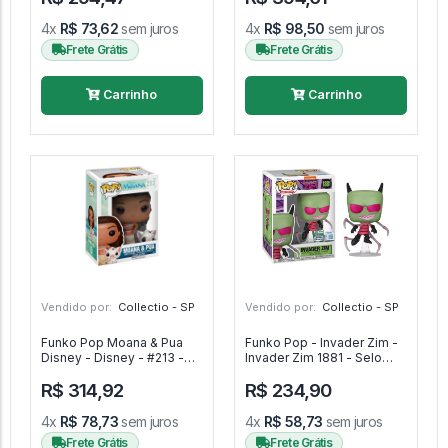
4x
R$ 73,62
sem juros
4x
R$ 98,50
sem juros
Frete Grátis
Frete Grátis
Carrinho
Carrinho
Vendido por:
Collectio - SP
Vendido por:
Collectio - SP
Funko Pop Moana & Pua
Funko Pop - Invader Zim -
Disney - Disney - #213 -
Invader Zim 1881 - Selo
FUNKO POP #213
Wondercon 2025 -
R$ 314,92
R$ 234,90
Nickelodeon Invader Zim -
#1881 - FUNKO POP #1881
4x
R$ 78,73
sem juros
4x
R$ 58,73
sem juros
Frete Grátis
Frete Grátis