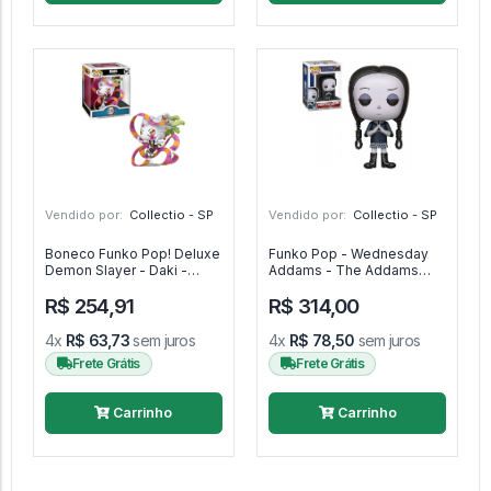
Vendido por:
Collectio - SP
Vendido por:
Collectio - SP
Boneco Funko Pop! Deluxe
Funko Pop - Wednesday
Demon Slayer - Daki -
Addams - The Addams
Demons Slayer - #1841 -
Family - #803 - FUNKO
R$ 254,91
R$ 314,00
FUNKO POP #1841
POP #803
4x
R$ 63,73
sem juros
4x
R$ 78,50
sem juros
Frete Grátis
Frete Grátis
Carrinho
Carrinho