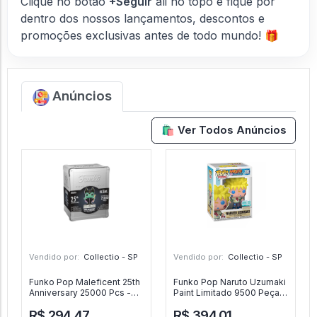
Clique no botão
+Seguir
ali no topo e fique por
dentro dos nossos lançamentos, descontos e
promoções exclusivas antes de todo mundo! 🎁
Anúncios
🛍️ Ver Todos Anúncios
Vendido por:
Collectio - SP
Vendido por:
Collectio - SP
Funko Pop Maleficent 25th
Funko Pop Naruto Uzumaki
Anniversary 25000 Pcs -
Paint Limitado 9500 Peças
Llc - #09 - FUNKO POP
- Naruto - #2063 - FUNKO
R$ 294,47
R$ 394,01
#09
POP #2063