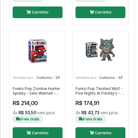
Carrinho
Carrinho
Vendido por:
Collectio - SP
Vendido por:
Collectio - SP
Funko Pop Zombie Hunter
Funko Pop Twisted Wolf -
Spidey - Selo Walmart -
Five Nights At Freddy's -
Metallic - Marvel What If...?
#16 - FUNKO POP #16
R$ 214,00
R$ 174,91
- #945 - FUNKO POP #945
4x
R$ 53,50
sem juros
4x
R$ 43,73
sem juros
Frete Grátis
Frete Grátis
Carrinho
Carrinho