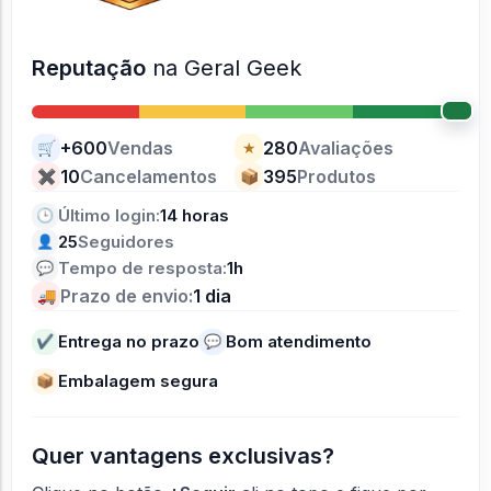
Reputação
na Geral Geek
+600
Vendas
280
Avaliações
🛒
★
10
Cancelamentos
395
Produtos
✖
📦
Último login:
14 horas
🕒
25
Seguidores
👤
Tempo de resposta:
1h
💬
Prazo de envio:
1 dia
🚚
Entrega no prazo
Bom atendimento
✔
💬
Embalagem segura
📦
Quer vantagens exclusivas?