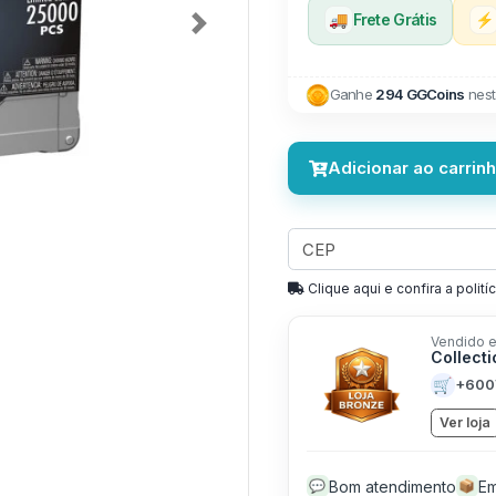
🚚
Frete Grátis
⚡
Next
Ganhe
294 GGCoins
nest
Adicionar ao carrin
Clique aqui e confira a politíc
Vendido e
Collect
🛒
+600
Ver loja
Bom atendimento
Em
💬
📦