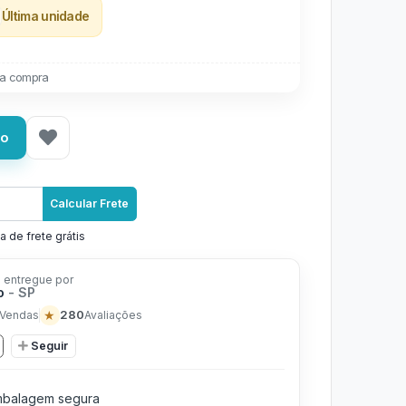
Última unidade
a compra
ho
Calcular Frete
a de frete grátis
 entregue por
io
- SP
★
280
Vendas
Avaliações
Seguir
balagem segura