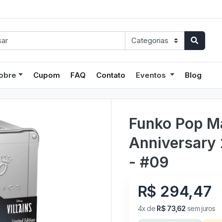
obre
Cupom
FAQ
Contato
Eventos
Blog
Funko Pop Ma
Anniversary 
- #09
R$ 294,47
4x de
R$ 73,62
sem juros