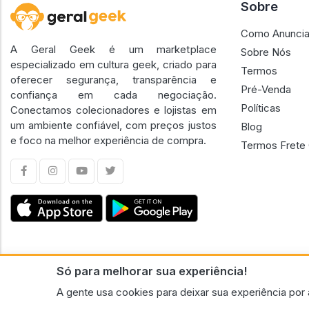
Sobre
Como Anuncia
A Geral Geek é um marketplace
Sobre Nós
especializado em cultura geek, criado para
Termos
oferecer segurança, transparência e
Pré-Venda
confiança em cada negociação.
Políticas
Conectamos colecionadores e lojistas em
um ambiente confiável, com preços justos
Blog
e foco na melhor experiência de compra.
Termos Frete 
Só para melhorar sua experiência!
CNPJ n.º 30.220.458/0001-17 - GERAL GEEK PORTAL ELETRONICO LTDA.
A gente usa cookies para deixar sua experiência por 
© 2026 Geral Geek