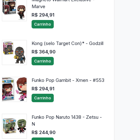
Marve
R$ 294,91
Carrinho
Kong (selo Target Con)* - Godzill
R$ 364,90
Carrinho
Funko Pop Gambit - Xmen - #553
R$ 294,91
Carrinho
Funko Pop Naruto 1438 - Zetsu -
N
R$ 244,90