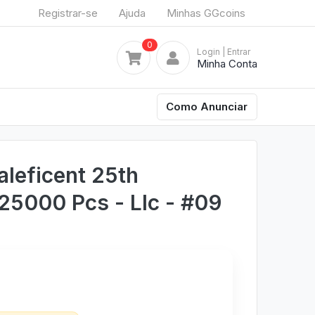
Registrar-se
Ajuda
Minhas GGcoins
0
Login
| Entrar
Minha Conta
Como Anunciar
leficent 25th
25000 Pcs - Llc - #09