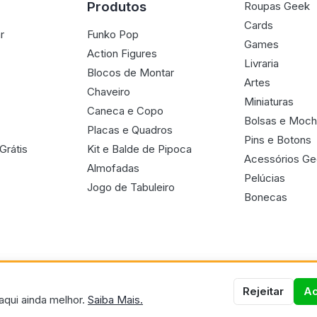
Produtos
Roupas Geek
Cards
r
Funko Pop
Games
Action Figures
Livraria
Blocos de Montar
Artes
Chaveiro
Miniaturas
Caneca e Copo
Bolsas e Moch
Placas e Quadros
Pins e Botons
Grátis
Kit e Balde de Pipoca
Acessórios G
Almofadas
Pelúcias
Jogo de Tabuleiro
Bonecas
Rejeitar
Ac
aqui ainda melhor.
Saiba Mais.