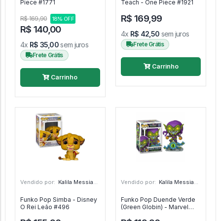
Piece #1771
Teach - One Piece #1921
R$ 169,99
R$ 169,90
18% OFF
R$ 140,00
4x
R$ 42,50
sem juros
4x
R$ 35,00
sem juros
Frete Grátis
Frete Grátis
Carrinho
Carrinho
Vendido por:
Kalila Messias - SP
Vendido por:
Kalila Messias - SP
Funko Pop Simba - Disney
Funko Pop Duende Verde
O Rei Leão #496
(Green Globin) - Marvel
Mech Strike Monster