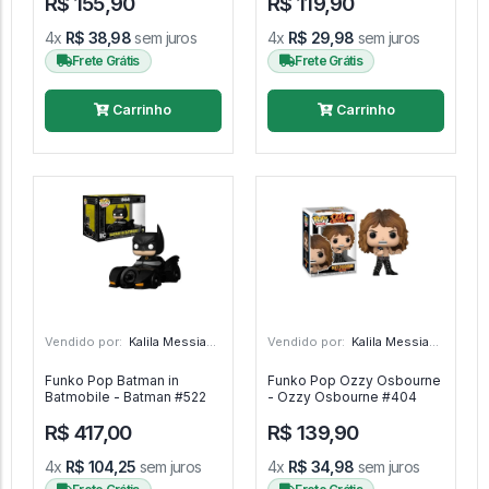
R$ 155,90
R$ 119,90
Hunters #991
4x
R$ 38,98
sem juros
4x
R$ 29,98
sem juros
Frete Grátis
Frete Grátis
Carrinho
Carrinho
Vendido por:
Kalila Messias - SP
Vendido por:
Kalila Messias - SP
Funko Pop Batman in
Funko Pop Ozzy Osbourne
Batmobile - Batman #522
- Ozzy Osbourne #404
R$ 417,00
R$ 139,90
4x
R$ 104,25
sem juros
4x
R$ 34,98
sem juros