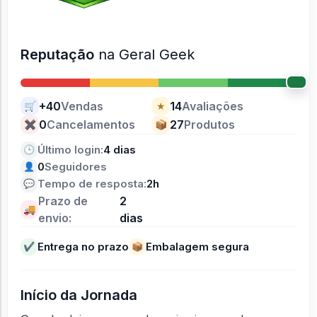
Reputação
na Geral Geek
+40
Vendas
14
Avaliações
🛒
★
0
Cancelamentos
27
Produtos
✖
📦
Último login:
4 dias
🕒
0
Seguidores
👤
Tempo de resposta:
2h
💬
Prazo de
2
🚚
envio:
dias
Entrega no prazo
Embalagem segura
✔
📦
Início da Jornada