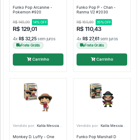
Funko Pop Arcanine -
Funko Pop P - Chan -
Pokemon #920
Ranma 1/2 #2030
R$ 149,99
R$ 169,89
14% OFF
35% OFF
R$ 129,01
R$ 110,43
4x
R$ 32,25
sem juros
4x
R$ 27,61
sem juros
Frete Grátis
Frete Grátis
Carrinho
Carrinho
Vendido por:
Kalila Messias - SP
Vendido por:
Kalila Messias - SP
Monkey D. Luffy - One
Funko Pop Marshall D