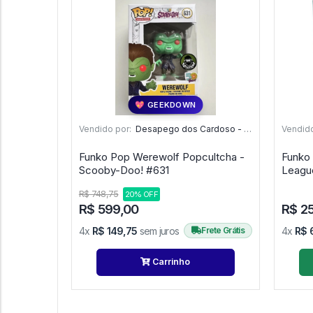
💖 GEEKDOWN
Vendido por:
Desapego dos Cardoso - PR
Vendido
Funko Pop Werewolf Popcultcha -
Funko
Scooby-Doo! #631
R$ 748,75
20% OFF
R$ 599,00
R$ 2
4x
R$ 149,75
sem juros
Frete Grátis
4x
R$ 
Carrinho