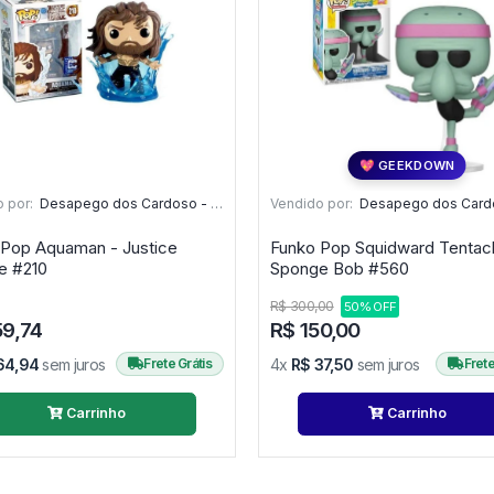
💖 GEEKDOWN
 por:
Desapego dos Cardoso - PR
Vendido por:
Desapego dos Cardos
 Pop Aquaman - Justice
Funko Pop Squidward Tentacl
League #210
Sponge Bob #560
R$ 300,00
50% OFF
59,74
R$ 150,00
64,94
sem juros
Frete Grátis
4x
R$ 37,50
sem juros
Frete
Carrinho
Carrinho