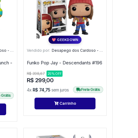
💖 GEEKDOWN
o - PR
Vendido por:
Desapego dos Cardoso - PR
unch -
Funko Pop Jay - Descendants #196
R$ 398,67
25% OFF
R$ 299,00
4x
R$ 74,75
sem juros
Frete Grátis
 Grátis
Carrinho