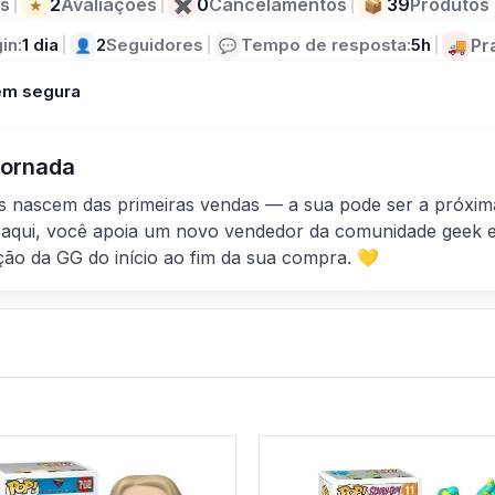
s
|
2
Avaliações
|
0
Cancelamentos
|
39
Produtos
★
✖
📦
in:
1 dia
|
2
Seguidores
|
Tempo de resposta:
5h
|
Pr
👤
💬
🚚
m segura
 Jornada
as nascem das primeiras vendas — a sua pode ser a próxim
aqui, você apoia um novo vendedor da comunidade geek e
ção da GG do início ao fim da sua compra. 💛