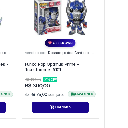
💖 GEEKDOWN
o - PR
Vendido por:
Desapego dos Cardoso - PR
es -
Funko Pop Optimus Prime -
Transformers #101
R$ 434,78
31% OFF
R$ 300,00
 Grátis
4x
R$ 75,00
sem juros
Frete Grátis
Carrinho