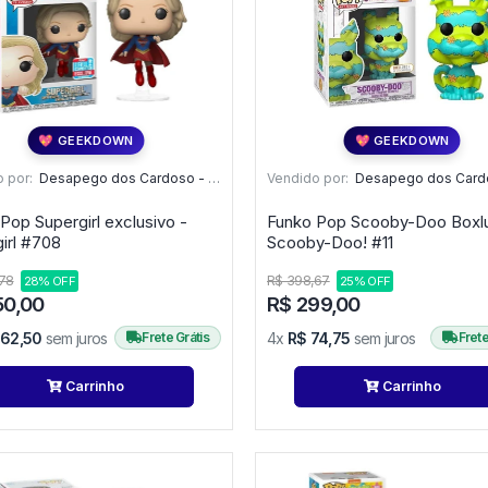
💖 GEEKDOWN
💖 GEEKDOWN
 por:
Desapego dos Cardoso - PR
Vendido por:
Desapego dos Cardos
Pop Supergirl exclusivo -
Funko Pop Scooby-Doo Boxl
Supergirl #708
Scooby-Doo! #11
78
R$ 398,67
28% OFF
25% OFF
50,00
R$ 299,00
162,50
sem juros
Frete Grátis
4x
R$ 74,75
sem juros
Frete
Carrinho
Carrinho