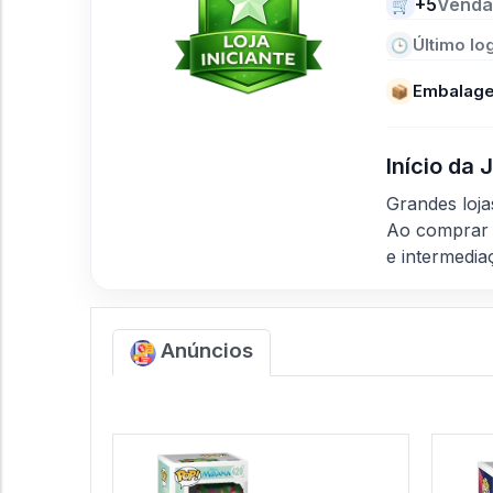
+5
Venda
🛒
Último log
🕒
Embalage
📦
Início da
Grandes loj
Ao comprar 
e intermedia
Anúncios