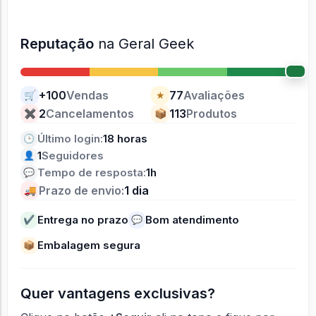
Reputação
na Geral Geek
+100
Vendas
77
Avaliações
🛒
★
2
Cancelamentos
113
Produtos
✖
📦
Último login:
18 horas
🕒
1
Seguidores
👤
Tempo de resposta:
1h
💬
Prazo de envio:
1 dia
🚚
Entrega no prazo
Bom atendimento
✔
💬
Embalagem segura
📦
Quer vantagens exclusivas?