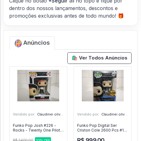
Clique no botão
+Seguir
ali no topo e fique por
dentro dos nossos lançamentos, descontos e
promoções exclusivas antes de todo mundo! 🎁
Anúncios
🛍️ Ver Todos Anúncios
Vendido por:
Claudinei oliveira - SP
Vendido por:
Claudinei oliveira - SP
Funko Pop Josh #226 -
Funko Pop Digital Ser
Rocks - Twenty One Pilots
Criston Cole 2600 Pcs #151
#1
- House Of The Dragon #1
R$ 999,00
R$ 1.400,00
10% OFF