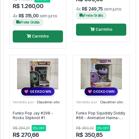
R$ 1.260,00
4x
R$ 249,75
sem juros
4x
R$ 315,00
sem juros
Frete Grátis
Frete Grátis
Carrinho
Carrinho
💖 GEEKDOWN
💖 GEEKDOWN
Vendido por:
Claudinei oliveira - SP
Vendido por:
Claudinei oliveira - SP
Funko Pop Jay #298 -
Funko Pop Squiddly Diddly
Rocks Slipknot #1
#66 - Animation Hanna-
Barbera #1
R$ 284,91
R$ 369,32
5% OFF
5% OFF
R$ 270,66
R$ 350,85