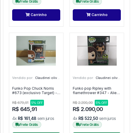
Frete Grátis
Frete Grátis
Carrinho
Carrinho
Vendido por:
Claudinei oliveira - SP
Vendido por:
Claudinei oliveira - SP
Funko Pop Chuck Norris
Funko pop Ripley with
#673 (exclusivo Target) -
flamethrower #347 - Aliens
Movies #1
#1
R$ 679,91
R$ 2.200,00
5% OFF
5% OFF
R$ 645,91
R$ 2.090,00
4x
R$ 161,48
sem juros
4x
R$ 522,50
sem juros
Frete Grátis
Frete Grátis