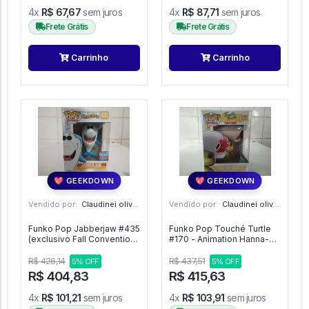
4x
R$ 67,67
sem juros
4x
R$ 87,71
sem juros
Frete Grátis
Frete Grátis
Carrinho
Carrinho
💖 GEEKDOWN
💖 GEEKDOWN
Vendido por:
Claudinei oliveira - SP
Vendido por:
Claudinei oliveira - SP
Funko Pop Jabberjaw #435
Funko Pop Touché Turtle
(exclusivo Fall Convention
#170 - Animation Hanna-
2018) - Animation Hanna-
Barbera #1
Barbera #1
R$ 426,14
R$ 437,51
5% OFF
5% OFF
R$ 404,83
R$ 415,63
4x
R$ 101,21
sem juros
4x
R$ 103,91
sem juros