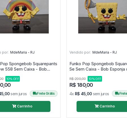
 por:
MdeMaria - RJ
Vendido por:
MdeMaria - RJ
 Pop Spongebob Squarepants
Funko Pop Spongebob Squar
ow 558 Sem Caixa - Bob
Se Se
Esponja #558
00
R$ 200,00
10% OFF
10% OFF
80,00
R$ 180,00
45,00
sem juros
Frete Grátis
4x
R$ 45,00
sem juros
Frete
Carrinho
Carrinho