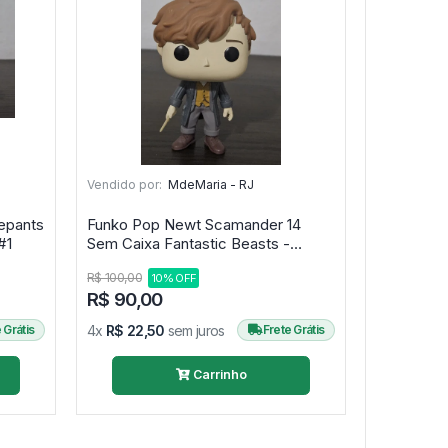
Vendido por:
MdeMaria - RJ
epants
Funko Pop Newt Scamander 14
m Caixa - Bob Esponja #1
Sem Caixa Fantastic Beasts -
Animais Fantásticos #14
R$ 100,00
10% OFF
R$ 90,00
 Grátis
4x
R$ 22,50
sem juros
Frete Grátis
Carrinho