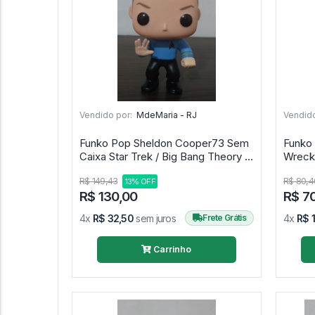
Vendido por:
MdeMaria - RJ
Vendido
Funko Pop Sheldon Cooper73 Sem
Funko 
Caixa Star Trek / Big Bang Theory -
Tbbt #73
R$ 149,43
R$ 80,4
13% OFF
R$ 130,00
R$ 7
4x
R$ 32,50
sem juros
Frete Grátis
4x
R$ 
Carrinho