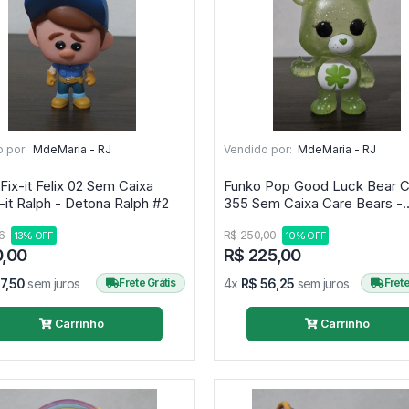
 por:
MdeMaria - RJ
Vendido por:
MdeMaria - RJ
Fix-it Felix 02 Sem Caixa
Funko Pop Good Luck Bear 
Wreck-it Ralph - Detona Ralph #2
355 Sem Caixa Care Bears -
Ursinho Carinhosos #355
6
R$ 250,00
13% OFF
10% OFF
0,00
R$ 225,00
17,50
sem juros
Frete Grátis
4x
R$ 56,25
sem juros
Frete
Carrinho
Carrinho