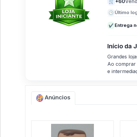
+60
Ven
🛒
Último log
🕒
Entrega n
✔
Início da
Grandes loj
Ao comprar 
e intermedia
Anúncios