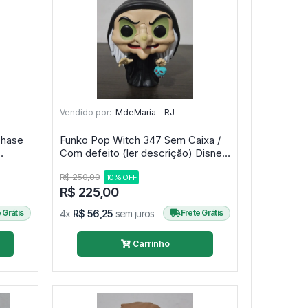
Vendido por:
MdeMaria - RJ
Chase
Funko Pop Witch 347 Sem Caixa /
Com defeito (ler descrição) Disney
Bruxa - Disney Snow White #347
R$ 250,00
10% OFF
R$ 225,00
 Grátis
4x
R$ 56,25
sem juros
Frete Grátis
Carrinho