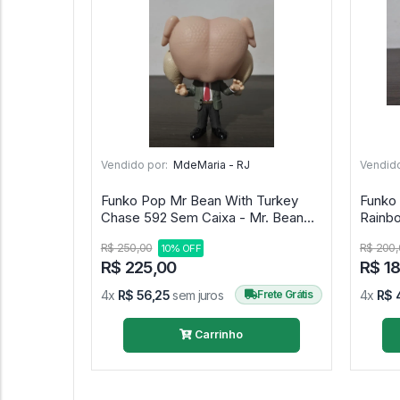
Vendido por:
MdeMaria - RJ
Vendido
Funko Pop Mr Bean With Turkey
Funko
Chase 592 Sem Caixa - Mr. Bean
Rainb
#592
R$ 250,00
R$ 200,
10% OFF
R$ 225,00
R$ 1
4x
R$ 56,25
sem juros
Frete Grátis
4x
R$ 
Carrinho