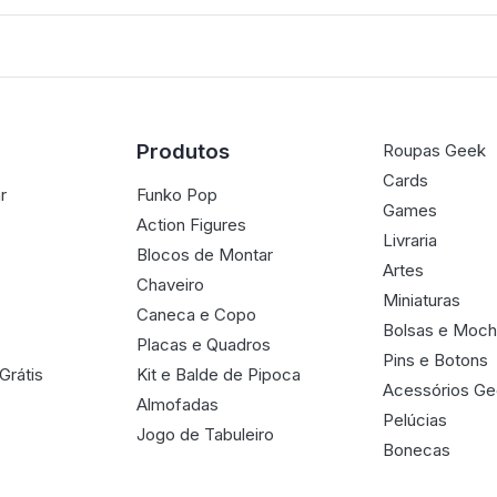
Produtos
Roupas Geek
Cards
r
Funko Pop
Games
Action Figures
Livraria
Blocos de Montar
Artes
Chaveiro
Miniaturas
Caneca e Copo
Bolsas e Moch
Placas e Quadros
Pins e Botons
Grátis
Kit e Balde de Pipoca
Acessórios G
Almofadas
Pelúcias
Jogo de Tabuleiro
Bonecas