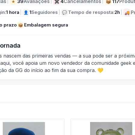
das
|
39
Avaliações
|
4
Cancelamentos
|
117
Produ
★
✖
📦
in:
1 hora
|
1
Seguidores
|
Tempo de resposta:
2h
|
P
👤
💬
🚚
o prazo
Embalagem segura
📦
 Jornada
as nascem das primeiras vendas — a sua pode ser a próxim
aqui, você apoia um novo vendedor da comunidade geek e
ção da GG do início ao fim da sua compra. 💛