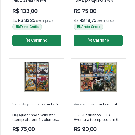
City - Aerial Graffiti
Force (completo em 3
(completo em 4 volumes) -
volumes) - Cyber Force
R$ 133,00
R$ 75,00
Terminal City
4x
R$ 33,25
sem juros
4x
R$ 18,75
sem juros
Frete Grátis
Frete Grátis
Carrinho
Carrinho
Vendido por:
Jackson Laffite - SP
Vendido por:
Jackson Laffite - SP
HQ Quadrinhos Wildstar
HQ Quadrinhos DC +
(completo em 4 volumes) -
Aventura (completo em 6
Wildstar
volumes) - DC
R$ 75,00
R$ 90,00