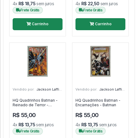
4x
R$ 18,75
sem juros
4x
R$ 22,50
sem juros
Frete Grátis
Frete Grátis
Carrinho
Carrinho
Vendido por:
Jackson Laffite - SP
Vendido por:
Jackson Laffite - SP
HQ Quadrinhos Batman -
HQ Quadrinhos Batman -
Reinado de Terror -
Encarnações - Batman
Batman
R$ 55,00
R$ 55,00
4x
R$ 13,75
sem juros
4x
R$ 13,75
sem juros
Frete Grátis
Frete Grátis