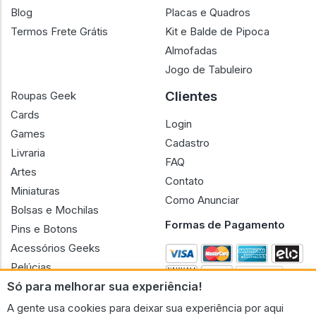
Blog
Placas e Quadros
Termos Frete Grátis
Kit e Balde de Pipoca
Almofadas
Jogo de Tabuleiro
Clientes
Roupas Geek
Cards
Login
Games
Cadastro
Livraria
FAQ
Artes
Contato
Miniaturas
Como Anunciar
Bolsas e Mochilas
Formas de Pagamento
Pins e Botons
Acessórios Geeks
Pelúcias
Só para melhorar sua experiência!
Bonecas
A gente usa cookies para deixar sua experiência por aqui