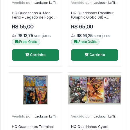
Vendido por:
Jackson Laffite - SP
Vendido por:
Jackson Laffite - SP
HQ Quadrinhos X-Men:
HQ Quadrinhos Excalibur
Fênix - Legado de Fogo -
(Graphic Globo 08) -
X-Men
Excalibur
R$ 55,00
R$ 65,00
4x
R$ 13,75
sem juros
4x
R$ 16,25
sem juros
Frete Grátis
Frete Grátis
Carrinho
Carrinho
Vendido por:
Jackson Laffite - SP
Vendido por:
Jackson Laffite - SP
HQ Quadrinhos Terminal
HQ Quadrinhos Cyber