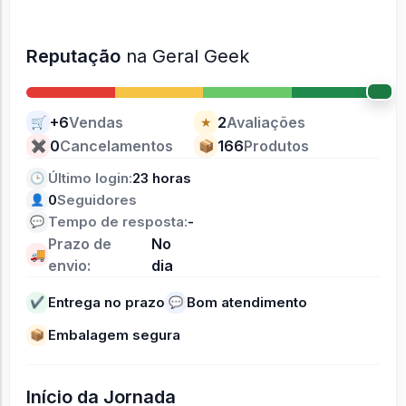
Reputação
na Geral Geek
+6
Vendas
2
Avaliações
🛒
★
0
Cancelamentos
166
Produtos
✖
📦
Último login:
23 horas
🕒
0
Seguidores
👤
Tempo de resposta:
-
💬
Prazo de
No
🚚
envio:
dia
Entrega no prazo
Bom atendimento
✔
💬
Embalagem segura
📦
Início da Jornada