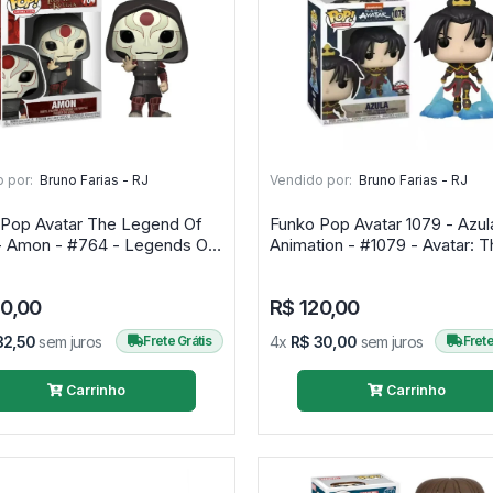
 por:
Bruno Farias - RJ
Vendido por:
Bruno Farias - RJ
 Pop Avatar The Legend Of
Funko Pop Avatar 1079 - Azul
- Amon - #764 - Legends Of
Animation - #1079 - Avatar: T
Last Airbender
30,00
R$ 120,00
32,50
sem juros
Frete Grátis
4x
R$ 30,00
sem juros
Frete
Carrinho
Carrinho