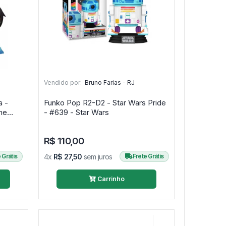
Vendido por:
Bruno Farias - RJ
a -
Funko Pop R2-D2 - Star Wars Pride
he
- #639 - Star Wars
R$ 110,00
 Grátis
4x
R$ 27,50
sem juros
Frete Grátis
Carrinho