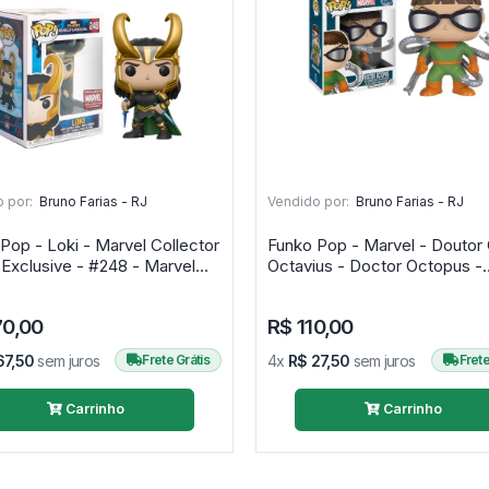
 por:
Bruno Farias - RJ
Vendido por:
Bruno Farias - RJ
Pop - Loki - Marvel Collector
Funko Pop - Marvel - Doutor 
Exclusive - #248 - Marvel
Octavius - Doctor Octopus -
Ragnarok
Spider-man - #150 - Marvel
70,00
R$ 110,00
67,50
sem juros
Frete Grátis
4x
R$ 27,50
sem juros
Frete
Carrinho
Carrinho