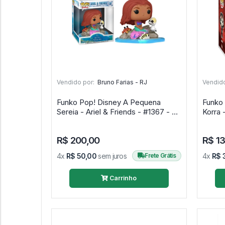
Vendido por:
Bruno Farias - RJ
Vendido
Funko Pop! Disney A Pequena
Funko
Sereia - Ariel & Friends - #1367 - A
Korra 
Pequena Sereia #1
Korra
R$ 200,00
R$ 1
4x
R$ 50,00
sem juros
Frete Grátis
4x
R$ 
Carrinho