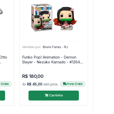
Vendido por:
Bruno Farias - RJ
Otto
Funko Pop! Animation - Demon
Slayer - Nezuko Kamado - #1264
Exclusivo - Demon Slayer
R$ 180,00
 Grátis
4x
R$ 45,00
sem juros
Frete Grátis
Carrinho