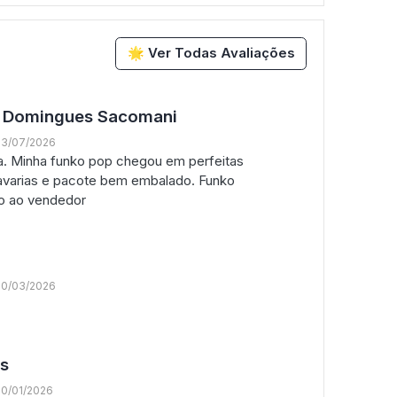
🌟 Ver Todas Avaliações
o Domingues Sacomani
23/07/2026
a. Minha funko pop chegou em perfeitas
avarias e pacote bem embalado. Funko
ço ao vendedor
20/03/2026
s
20/01/2026