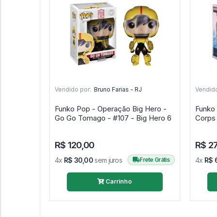
Vendido por:
Bruno Farias - RJ
Vendido
Funko Pop - Operação Big Hero -
Funko 
Go Go Tomago - #107 - Big Hero 6
Corps 
Thor 
R$ 120,00
R$ 2
4x
R$ 30,00
sem juros
Frete Grátis
4x
R$ 
Carrinho