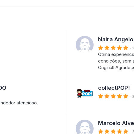
Naira Angel
- 
Ótima experiênci
condições, sem 
Original! Agrade
DO
collectPOP!
- 
endedor atencioso.
Marcelo Alve
- 