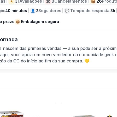
das
|
31
Avaliações
|
0
Cancelamentos
|
26
Produt
★
✖
📦
in:
40 minutos
|
2
Seguidores
|
Tempo de resposta:
3h
👤
💬
o prazo
Embalagem segura
📦
 Jornada
as nascem das primeiras vendas — a sua pode ser a próxim
aqui, você apoia um novo vendedor da comunidade geek e
ção da GG do início ao fim da sua compra. 💛