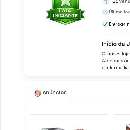
+60
Ven
🛒
Último log
🕒
Entrega n
✔
Início da
Grandes loj
Ao comprar 
e intermedia
Anúncios