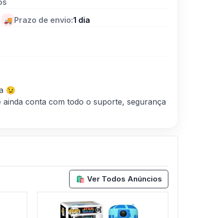
os
|
Prazo de envio:
1 dia
🚚
a 😉
 ainda conta com todo o suporte, segurança
🛍️ Ver Todos Anúncios