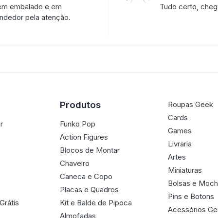
 bem embalado e em
Tudo certo, che
endedor pela atenção.
Produtos
Roupas Geek
Cards
r
Funko Pop
Games
Action Figures
Livraria
Blocos de Montar
Artes
Chaveiro
Miniaturas
Caneca e Copo
Bolsas e Moch
Placas e Quadros
Pins e Botons
Grátis
Kit e Balde de Pipoca
Acessórios G
Almofadas