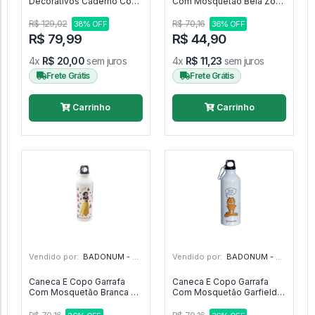
Decorativos Caderno Com
Com Mosquetão Bela Zona
Pasta Stitch Zona Criativa -
Criativa - Disney The
Zona Criativa
Beauty And The Beast
R$ 129,02
R$ 70,16
38% OFF
36% OFF
R$ 79,99
R$ 44,90
4x
R$ 20,00
sem juros
4x
R$ 11,23
sem juros
Frete Grátis
Frete Grátis
Carrinho
Carrinho
Vendido por:
BADONUM - GO
Vendido por:
BADONUM - GO
Caneca E Copo Garrafa
Caneca E Copo Garrafa
Com Mosquetão Branca De
Com Mosquetão Garfield
Neve Zona Criativa -
Zona Criativa -
Disney Snow White
Nickelodeon Garfield