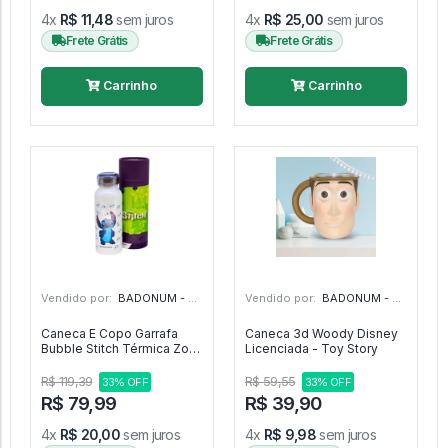
4x
R$ 11,48
sem juros
4x
R$ 25,00
sem juros
Frete Grátis
Frete Grátis
Carrinho
Carrinho
Vendido por:
BADONUM - GO
Vendido por:
BADONUM - GO
Caneca E Copo Garrafa
Caneca 3d Woody Disney
Bubble Stitch Térmica Zona
Licenciada - Toy Story
Criativa - Disney Stitch
R$ 119,39
R$ 59,55
33% OFF
33% OFF
R$ 79,99
R$ 39,90
4x
R$ 20,00
sem juros
4x
R$ 9,98
sem juros