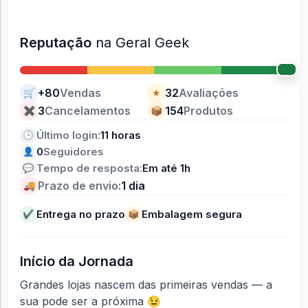
Reputação
na Geral Geek
+80
Vendas
32
Avaliações
🛒
★
3
Cancelamentos
154
Produtos
✖
📦
Último login:
11 horas
🕒
0
Seguidores
👤
Tempo de resposta:
Em até 1h
💬
Prazo de envio:
1 dia
🚚
Entrega no prazo
Embalagem segura
✔
📦
Início da Jornada
Grandes lojas nascem das primeiras vendas — a
sua pode ser a próxima 😉