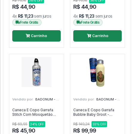
R$ 70,16
R$ 70,16
36% OFF
36% OFF
R$ 44,90
R$ 44,90
4x
R$ 11,23
sem juros
4x
R$ 11,23
sem juros
Frete Grátis
Frete Grátis
Carrinho
Carrinho
Vendido por:
BADONUM - GO
Vendido por:
BADONUM - GO
Caneca E Copo Garrafa
Caneca E Copo Garrafa
Stitch Com Mosquetão
Bubble Baby Groot -
Zona Criativa - Disney Lilo
Marvel Guardiões Das
& Stitch
Galáxias
R$ 69,55
R$ 149,24
34% OFF
33% OFF
R$ 45,90
R$ 99,99