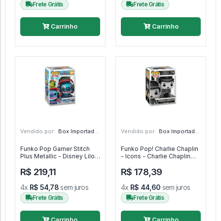
Frete Grátis
Frete Grátis
Carrinho
Carrinho
Vendido por:
Box Importado - SP
Vendido por:
Box Importado - SP
Funko Pop Gamer Stitch
Funko Pop! Charlie Chaplin
Plus Metallic - Disney Lilo &
- Icons - Charlie Chaplin
Stitch #1564
#79
R$ 219,11
R$ 178,39
4x
R$ 54,78
sem juros
4x
R$ 44,60
sem juros
Frete Grátis
Frete Grátis
Carrinho
Carrinho