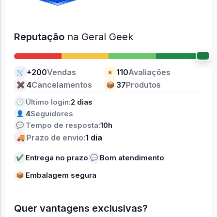
Reputação
na Geral Geek
+200
Vendas
110
Avaliações
🛒
★
4
Cancelamentos
37
Produtos
✖
📦
Último login:
2 dias
🕒
4
Seguidores
👤
Tempo de resposta:
10h
💬
Prazo de envio:
1 dia
🚚
Entrega no prazo
Bom atendimento
✔
💬
Embalagem segura
📦
Quer vantagens exclusivas?