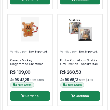
Vendido por:
Box Importado - SP
Vendido por:
Box Importado - SP
Caneca Mickey
Funko Pop! Album Shakira
Gingerbread Christmas -
Oral Fixation - Shakira #40
Zrike
R$ 169,00
R$ 260,53
4x
R$ 42,25
sem juros
4x
R$ 65,13
sem juros
Frete Grátis
Frete Grátis
Carrinho
Carrinho