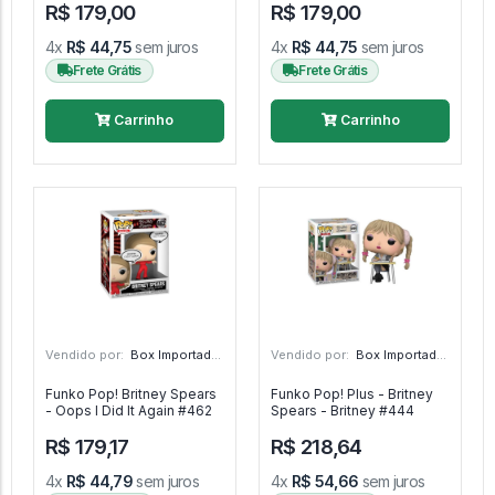
R$ 179,00
R$ 179,00
#1731
#1730
4x
R$ 44,75
sem juros
4x
R$ 44,75
sem juros
Frete Grátis
Frete Grátis
Carrinho
Carrinho
Vendido por:
Box Importado - SP
Vendido por:
Box Importado - SP
Funko Pop! Britney Spears
Funko Pop! Plus - Britney
- Oops I Did It Again #462
Spears - Britney #444
R$ 179,17
R$ 218,64
4x
R$ 44,79
sem juros
4x
R$ 54,66
sem juros