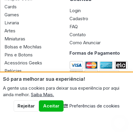
Cards
Login
Games
Cadastro
Livraria
FAQ
Artes
Contato
Miniaturas
Como Anunciar
Bolsas e Mochilas
Formas de Pagamento
Pins e Botons
Acessórios Geeks
Pelúcias
Só para melhorar sua experiência!
Bonecas
A gente usa cookies para deixar sua experiência por aqui
ainda melhor.
Saiba Mais.
Rejeitar
Aceitar
Preferências de cookies
CNPJ n.º 30.220.458/0001-17 - GERAL GEEK PORTAL ELETRONICO
LTDA.
© 2026 Geral Geek
Termos de uso
Políticas