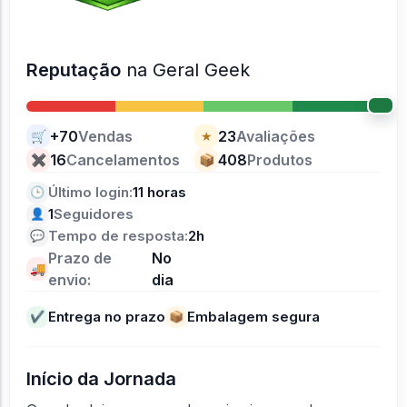
Reputação
na Geral Geek
+70
Vendas
23
Avaliações
🛒
★
16
Cancelamentos
408
Produtos
✖
📦
Último login:
11 horas
🕒
1
Seguidores
👤
Tempo de resposta:
2h
💬
Prazo de
No
🚚
envio:
dia
Entrega no prazo
Embalagem segura
✔
📦
Início da Jornada