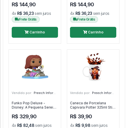
R$ 144,90
R$ 144,90
#1395 - Teenage Mutant
Ninja Turtles: Mutant
Mayhem #1395
4x
R$ 36,23
sem juros
4x
R$ 36,23
sem juros
Frete Grátis
Frete Grátis
Carrinho
Carrinho
Vendido por:
Preech Informática - PR
Vendido por:
Preech Informática - PR
Funko Pop Deluxe -
Caneca de Porcelana
Disney: A Pequena Sereia -
Capivara Potter 325ml Stick
Ariel E Amigos 1367 -
in the Owl - Harry Potter
R$ 329,90
R$ 39,90
Disney: A Pequena Sereia
#1367
4x
R$ 82,48
sem juros
4x
R$ 9,98
sem juros