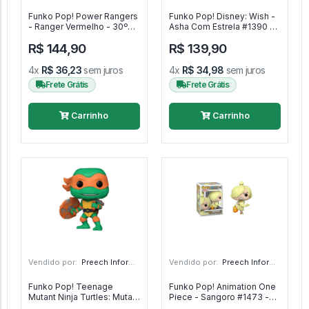
Funko Pop! Power Rangers
Funko Pop! Disney: Wish -
- Ranger Vermelho - 30º
Asha Com Estrela #1390 -
Aniversário #1374 - Power
Disney: Wish #1390
R$ 144,90
R$ 139,90
Rangers #1374
4x
R$ 36,23
sem juros
4x
R$ 34,98
sem juros
Frete Grátis
Frete Grátis
Carrinho
Carrinho
Vendido por:
Preech Informática - PR
Vendido por:
Preech Informática - PR
Funko Pop! Teenage
Funko Pop! Animation One
Mutant Ninja Turtles: Mutant
Piece - Sangoro #1473 -
Mayhem - Michelangelo
One Piece #1473