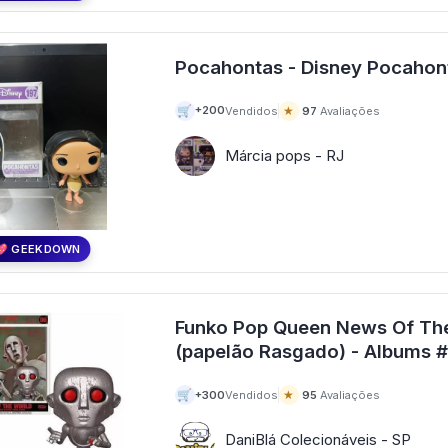
🛒
★
+200
Vendidos
97
Avaliações
Márcia pops - RJ
💖 GEEKDOWN
Funko Pop Queen News Of Th
(papelão Rasgad
🛒
★
+300
Vendidos
95
Avaliações
DaniBlá Colecionáveis - SP