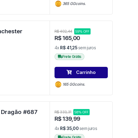
365 GGcoins.
nchester
R$ 402,44
59% OFF
R$ 165,00
4x
R$ 41,25
sem juros
Frete Grátis
Carrinho
165 GGcoins.
Light fury - Como Treinar Seu Dragão #687
R$ 333,31
58% OFF
R$ 139,99
4x
R$ 35,00
sem juros
Frete Grátis