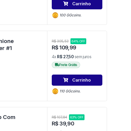
Carrinho
100 GGcoins.
mione
R$ 305,53
64% OFF
R$ 109,99
Granger Diorama - Harry Potter #1
4x
R$ 27,50
sem juros
Frete Grátis
Carrinho
110 GGcoins.
op Com
R$ 107,84
63% OFF
R$ 39,90