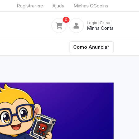
Registrar-se
Ajuda
Minhas GGcoins
0
Login
| Entrar
Minha Conta
Como Anunciar