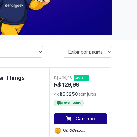
er Things
R$ 499,96
74% OFF
R$ 129,99
4x
R$ 32,50
sem juros
Frete Grátis
Carrinho
130 GGcoins.