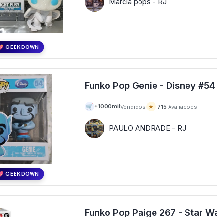
Márcia pops - RJ
💖 GEEKDOWN
Funko Pop Genie - Disney #54
🛒
★
+1000mil
Vendidos
715
Avaliações
PAULO ANDRADE - RJ
💖 GEEKDOWN