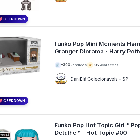
💖 GEEKDOWN
Funko Pop Mini Moments Her
🛒
★
+300
Vendidos
95
Avaliações
DaniBlá Colecionáveis - SP
💖 GEEKDOWN
Funko Pop Hot Topic Girl * P
Detalhe * - Hot Topic #00