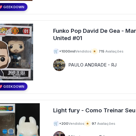
💖 GEEKDOWN
Funko Pop David De Gea - Ma
United #01
🛒
★
+1000mil
Vendidos
715
Avaliações
PAULO ANDRADE - RJ
💖 GEEKDOWN
🛒
★
+200
Vendidos
97
Avaliações