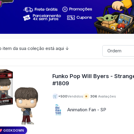
 item da sua coleção está aqui ↓
Funko Pop Will Byers - Strang
#1809
🛒
★
+500
Vendidos
306
Avaliações
Animation Fan - SP
💖 GEEKDOWN