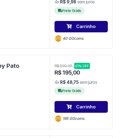
4x
R$ 9,98
sem juros
Frete Grátis
Carrinho
40 GGcoins.
ey Pato
R$ 500,00
61% OFF
R$ 195,00
4x
R$ 48,75
sem juros
Frete Grátis
Carrinho
195 GGcoins.