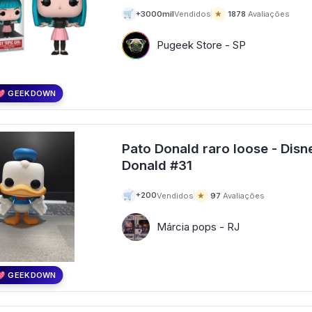
🛒
★
+3000mil
Vendidos
1878
Avaliações
Pugeek Store - SP
💖 GEEKDOWN
Pato Donald raro loose - Disn
Donald #31
🛒
★
+200
Vendidos
97
Avaliações
Márcia pops - RJ
💖 GEEKDOWN