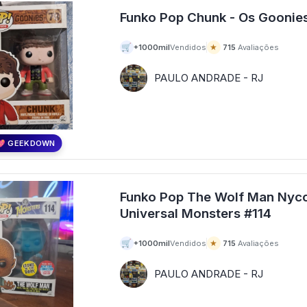
🛒
★
+1000mil
Vendidos
715
Avaliações
PAULO ANDRADE - RJ
💖 GEEKDOWN
Funko Pop The Wolf Man Nycc
Universal Monsters #114
🛒
★
+1000mil
Vendidos
715
Avaliações
PAULO ANDRADE - RJ