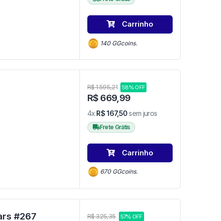
Carrinho
140 GGcoins.
R$ 1.595,21
58% OFF
R$ 669,99
4x
R$ 167,50
sem juros
Frete Grátis
Carrinho
670 GGcoins.
Funko Pop Paige 267 - Star Wars #267
R$ 325,35
57% OFF