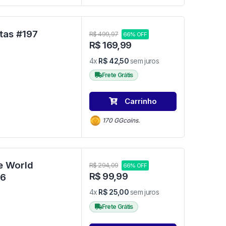
Pocahontas - Disney Pocahontas #197
R$ 499,97
66% OFF
R$ 169,99
4x
R$ 42,50
sem juros
Frete Grátis
Carrinho
170 GGcoins.
e World
R$ 294,09
66% OFF
R$ 99,99
o) - Albums #6
4x
R$ 25,00
sem juros
Frete Grátis