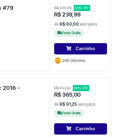
Funko Pop Chunk - Os Goonies #79
R$ 599,98
60% OFF
R$ 239,99
4x
R$ 60,00
sem juros
Frete Grátis
Carrinho
240 GGcoins.
 2016 -
R$ 912,50
60% OFF
R$ 365,00
4x
R$ 91,25
sem juros
Frete Grátis
Carrinho