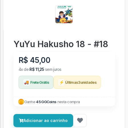
YuYu Hakusho 18 - #18
R$ 45,00
4x de
R$ 11,25
sem juros
🚚
⚡
Frete Grátis
Últimas
3
unidades
Ganhe
45 GGCoins
nesta compra
Adicionar ao carrinho