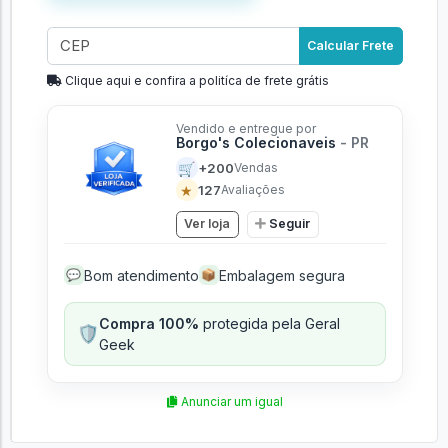
Calcular Frete
Clique aqui e confira a politíca de frete grátis
Vendido e entregue por
Borgo's Colecionaveis
- PR
🛒
+200
Vendas
★
127
Avaliações
Ver loja
Seguir
Bom atendimento
Embalagem segura
💬
📦
Compra 100%
protegida pela Geral
🛡️
Geek
Anunciar um igual