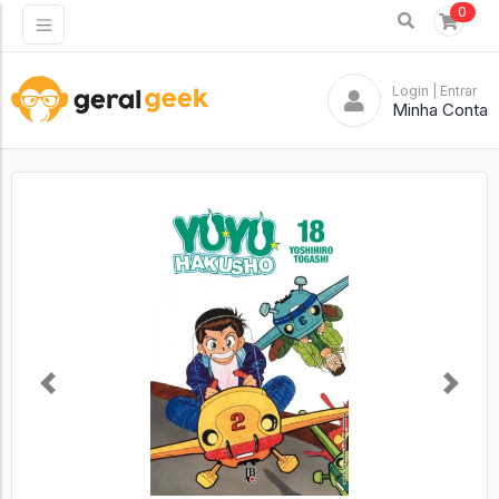
0
Login
| Entrar
Minha Conta
Previous
Next