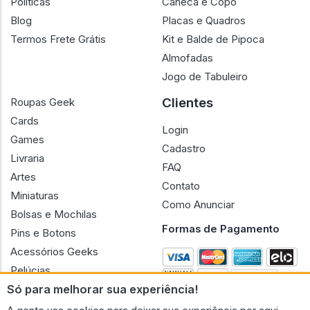
Políticas
Caneca e Copo
Blog
Placas e Quadros
Termos Frete Grátis
Kit e Balde de Pipoca
Almofadas
Jogo de Tabuleiro
Clientes
Roupas Geek
Cards
Login
Games
Cadastro
Livraria
FAQ
Artes
Contato
Miniaturas
Como Anunciar
Bolsas e Mochilas
Formas de Pagamento
Pins e Botons
Acessórios Geeks
Pelúcias
Só para melhorar sua experiência!
Bonecas