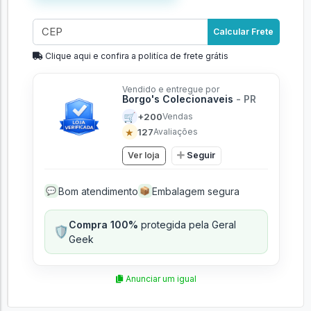
Calcular Frete
Clique aqui e confira a politíca de frete grátis
Vendido e entregue por
Borgo's Colecionaveis
- PR
🛒
+200
Vendas
★
127
Avaliações
Ver loja
Seguir
Bom atendimento
Embalagem segura
💬
📦
Compra 100%
protegida pela Geral
🛡️
Geek
Anunciar um igual