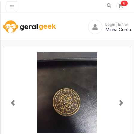
0
Login
| Entrar
Minha Conta
Previous
Next