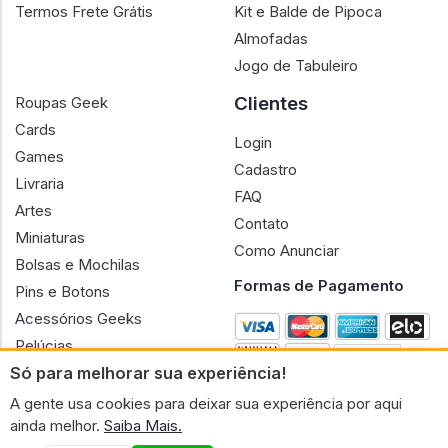
Termos Frete Grátis
Kit e Balde de Pipoca
Almofadas
Jogo de Tabuleiro
Clientes
Roupas Geek
Cards
Login
Games
Cadastro
Livraria
FAQ
Artes
Contato
Miniaturas
Como Anunciar
Bolsas e Mochilas
Formas de Pagamento
Pins e Botons
Acessórios Geeks
Pelúcias
Só para melhorar sua experiência!
Bonecas
A gente usa cookies para deixar sua experiência por aqui
ainda melhor.
Saiba Mais.