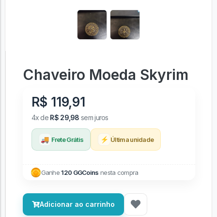
Chaveiro Moeda Skyrim
R$ 119,91
4x de
R$ 29,98
sem juros
🚚
⚡
Frete Grátis
Última unidade
Ganhe
120 GGCoins
nesta compra
Adicionar ao carrinho