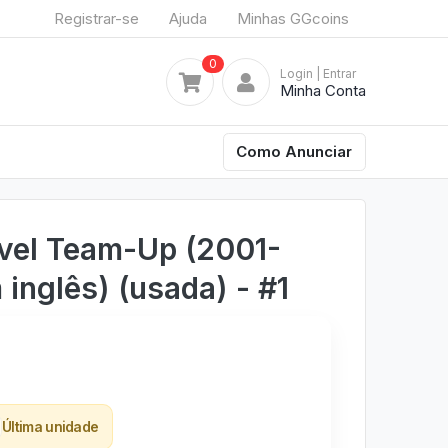
Registrar-se
Ajuda
Minhas GGcoins
0
Login
| Entrar
Minha Conta
Como Anunciar
vel Team-Up (2001-
inglês) (usada) - #1
Última unidade