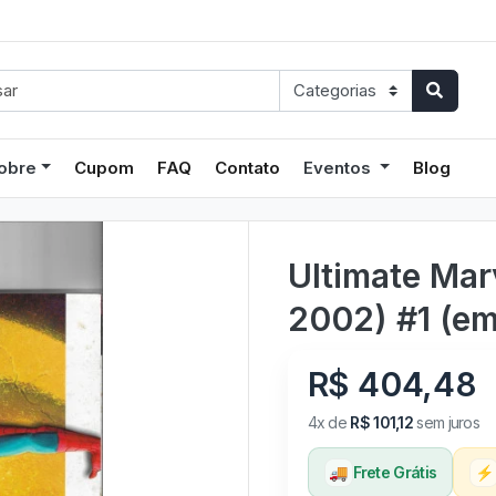
obre
Cupom
FAQ
Contato
Eventos
Blog
Ultimate Mar
2002) #1 (em 
R$ 404,48
4x de
R$ 101,12
sem juros
🚚
Frete Grátis
⚡