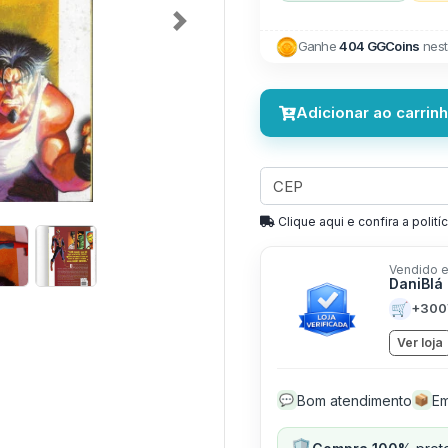
Next
Ganhe
404 GGCoins
nest
Adicionar ao carrin
Clique aqui e confira a politíc
Vendido e
DaniBlá
🛒
+300
Ver loja
Bom atendimento
Em
💬
📦
🛡️