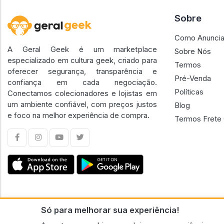
Sobre
Como Anuncia
A Geral Geek é um marketplace
Sobre Nós
especializado em cultura geek, criado para
Termos
oferecer segurança, transparência e
Pré-Venda
confiança em cada negociação.
Políticas
Conectamos colecionadores e lojistas em
um ambiente confiável, com preços justos
Blog
e foco na melhor experiência de compra.
Termos Frete 
Só para melhorar sua experiência!
CNPJ n.º 30.220.458/0001-17 - GERAL GEEK PORTAL ELETRONICO LTDA.