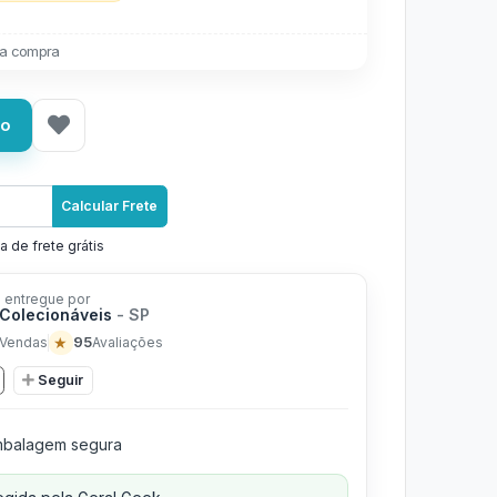
a compra
ho
Calcular Frete
a de frete grátis
 entregue por
 Colecionáveis
- SP
★
95
Vendas
Avaliações
Seguir
balagem segura