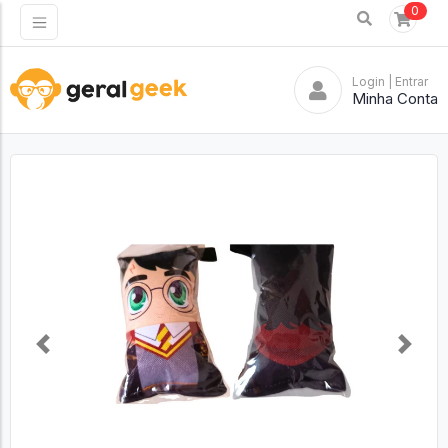
0
Login
| Entrar
Minha Conta
Previous
Next