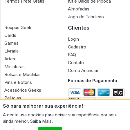
Termos Frete Grátis
Kit e Balde de Pipoca
Almofadas
Jogo de Tabuleiro
Clientes
Roupas Geek
Cards
Login
Games
Cadastro
Livraria
FAQ
Artes
Contato
Miniaturas
Como Anunciar
Bolsas e Mochilas
Formas de Pagamento
Pins e Botons
Acessórios Geeks
Pelúcias
Só para melhorar sua experiência!
Bonecas
A gente usa cookies para deixar sua experiência por aqui
ainda melhor.
Saiba Mais.