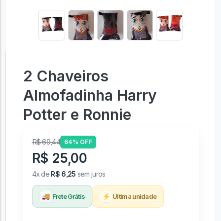
2 Chaveiros
Almofadinha Harry
Potter e Ronnie
R$ 69,44
64% OFF
R$ 25,00
4x de
R$ 6,25
sem juros
🚚
⚡
Frete Grátis
Última unidade