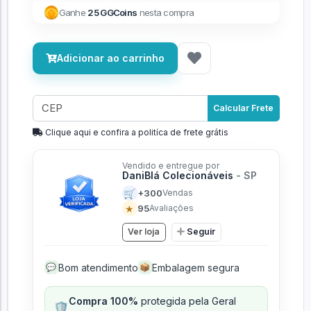
Ganhe
25 GGCoins
nesta compra
Adicionar ao carrinho
Calcular Frete
Clique aqui e confira a politíca de frete grátis
Vendido e entregue por
DaniBlá Colecionáveis
- SP
🛒
+300
Vendas
★
95
Avaliações
Ver loja
Seguir
Bom atendimento
Embalagem segura
💬
📦
Compra 100%
protegida pela Geral
🛡️