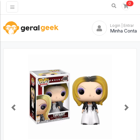
0
Login
| Entrar
Minha Conta
Previous
Next