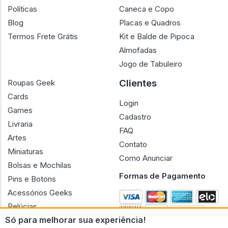
Políticas
Caneca e Copo
Blog
Placas e Quadros
Termos Frete Grátis
Kit e Balde de Pipoca
Almofadas
Jogo de Tabuleiro
Clientes
Roupas Geek
Cards
Login
Games
Cadastro
Livraria
FAQ
Artes
Contato
Miniaturas
Como Anunciar
Bolsas e Mochilas
Formas de Pagamento
Pins e Botons
Acessórios Geeks
Pelúcias
Só para melhorar sua experiência!
Bonecas