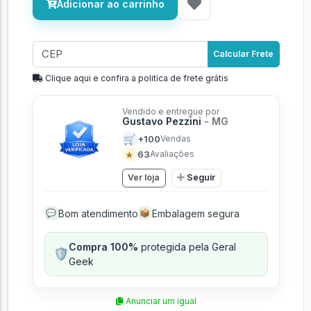
Adicionar ao carrinho
Calcular Frete
Clique aqui e confira a politíca de frete grátis
Vendido e entregue por
Gustavo Pezzini
- MG
🛒
+100
Vendas
★
63
Avaliações
Ver loja
Seguir
Bom atendimento
Embalagem segura
💬
📦
Compra 100%
protegida pela Geral
🛡️
Geek
Anunciar um igual