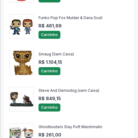
Funko Pop Fox Mulder & Dana Scull
R$ 461,69
Carrinho
Smaug (Sem Caixa)
R$ 1.104,15
Carrinho
Steve And Demodog (sem Caixa)
R$ 849,15
Carrinho
Ghostbusters Stay Puft Marshmallo
R$ 261,00