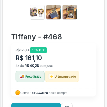
Tiffany - #468
R$ 179,00
10% OFF
R$ 161,10
4x de
R$ 40,28
sem juros
🚚
⚡
Frete Grátis
Última unidade
Ganhe
161 GGCoins
nesta compra